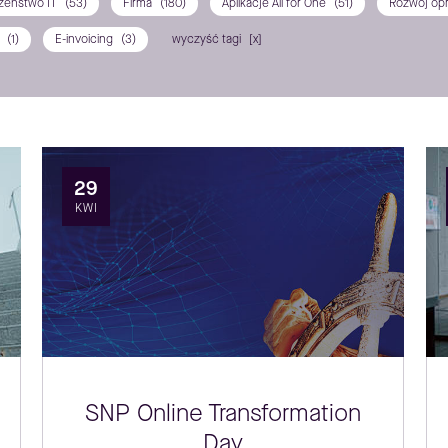
zeństwo IT
(53)
Firma
(180)
Aplikacje All for One
(51)
Rozwój op
P
(1)
E-invoicing
(3)
wyczyść tagi
29
KWI
SNP Online Transformation
Day