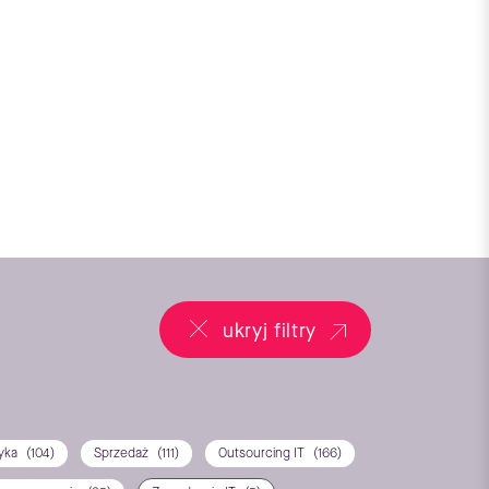
ukryj filtry
tyka
(104)
Sprzedaż
(111)
Outsourcing IT
(166)