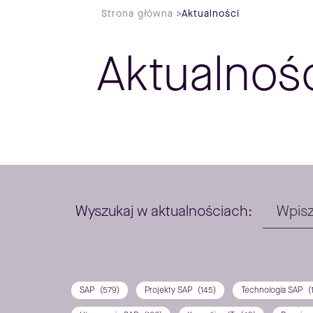
Strona główna
>
Aktualności
Aktualnoś
Wyszukaj w aktualnościach:
SAP
(579)
Projekty SAP
(145)
Technologia SAP
(