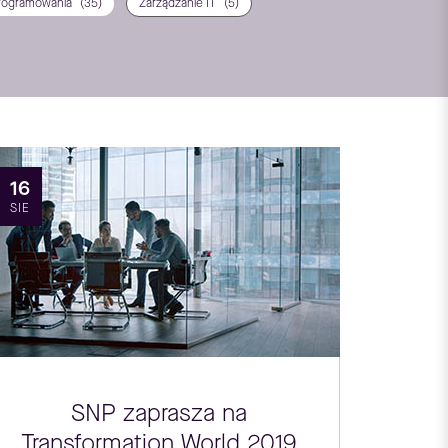
rogramowania
(35)
Zarządzanie IT
(5)
16
SIE
SNP zaprasza na
Transformation World 2019