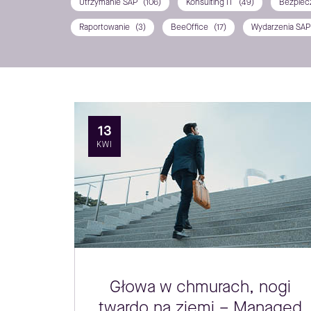
Utrzymanie SAP
(106)
Konsulting IT
(49)
Bezpiec
Raportowanie
(3)
BeeOffice
(17)
Wydarzenia SA
13
KWI
Głowa w chmurach, nogi
twardo na ziemi – Managed