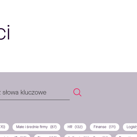
ci
170)
Małe i średnie firmy
(87)
HR
(132)
Finanse
(171)
Logis