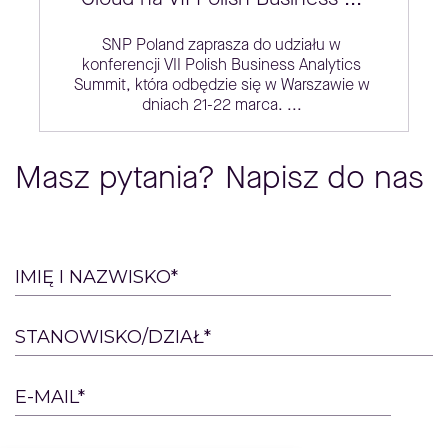
SNP Poland zaprasza do udziału w
konferencji VII Polish Business Analytics
Summit, która odbędzie się w Warszawie w
dniach 21-22 marca. ...
Masz pytania? Napisz do nas
Please
IMIĘ I NAZWISKO*
leave
this
STANOWISKO/DZIAŁ*
field
empty.
E-MAIL*