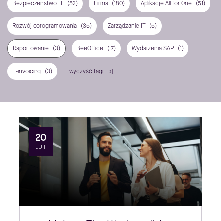
Bezpieczeństwo IT
(53)
Firma
(180)
Aplikacje All for One
(51)
Rozwój oprogramowania
(35)
Zarządzanie IT
(5)
Raportowanie
(3)
BeeOffice
(17)
Wydarzenia SAP
(1)
E-invoicing
(3)
wyczyść tagi
20
LUT