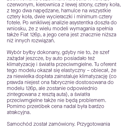
czerwonym, kierownica z lewej strony, cztery koła,
z tego dwa napędzane, hamulce na wszystkie
cztery koła, dwie wycieraczki i minimum cztery
fotele. Po wnikliwej analizie asystentka doszła do
wniosku, że z wielu modeli wymagania spełnia
także Fiat 126p, a jego cena jest znacznie niższa
niż innych rozwiązań.
Wybór byłby dokonany, gdyby nie to, że szef
zażądał jeszcze, by auto posiadało też
klimatyzację i światła przeciwmgielne. Tu oferent
tego modelu okazał się elastyczny – obiecał, że
za niewielka dopłata zainstaluje klimatyzację (co
prawda niejest ona fabrycznie dostosowana do
modelu 126p, ale zostanie odpowiednio
zintegrowana z resztą auta), a światła
przeciwmgielne także nie będą problemem.
Pomimo przeróbek cena nadal była bardzo
atrakcyjna.
Samochód został zamówiony. Przygotowania