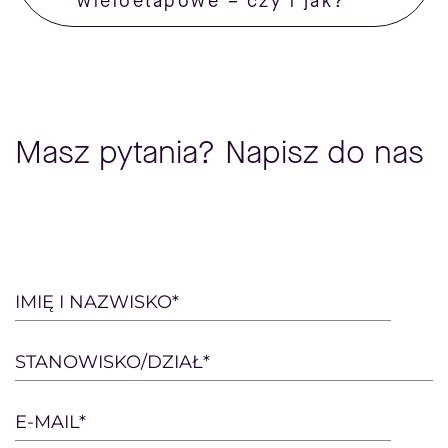
wieloetapowe – czy i jak?
Masz pytania? Napisz do nas
Please
IMIĘ I NAZWISKO*
leave
this
STANOWISKO/DZIAŁ*
field
empty.
E-MAIL*