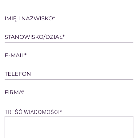
Please
IMIĘ I NAZWISKO*
leave
this
STANOWISKO/DZIAŁ*
field
empty.
E-MAIL*
TELEFON
FIRMA*
TREŚĆ
WIADOMOŚCI*