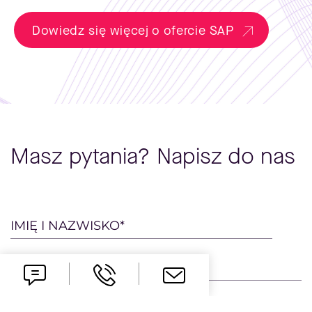
Dowiedz się więcej o ofercie SAP
Masz pytania? Napisz do nas
Please
IMIĘ I NAZWISKO*
leave
this
STANOWISKO/DZIAŁ*
field
empty.
E-MAIL*