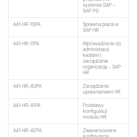
systemie SAP –
SAP PS
A41-HR-10PA
Sprawna praca w
SAP HR
A41-HR-11PA
Wprowadzenie do
administracji
kadrami i
zarządzania
organizacją – SAP
HR
A41-HR-40PA
Zarządzanie
uprawnieniami HR
A41-HR-41PA
Podstawy
konfiguracji
modułu HR
A41-HR-42PA
Zaawansowana
konfiguracja