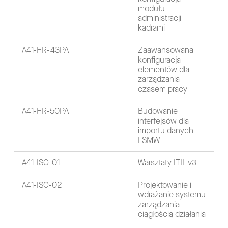
modułu
administracji
kadrami
A41-HR-43PA
Zaawansowana
konfiguracja
elementów dla
zarządzania
czasem pracy
A41-HR-50PA
Budowanie
interfejsów dla
importu danych –
LSMW
A41-ISO-01
Warsztaty ITIL v3
A41-ISO-02
Projektowanie i
wdrażanie systemu
zarządzania
ciągłością działania