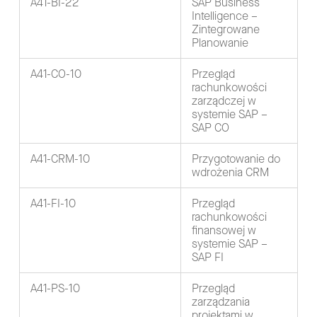
A41-BI-22
SAP Business
Intelligence –
Zintegrowane
Planowanie
A41-CO-10
Przegląd
rachunkowości
zarządczej w
systemie SAP –
SAP CO
A41-CRM-10
Przygotowanie do
wdrożenia CRM
A41-FI-10
Przegląd
rachunkowości
finansowej w
systemie SAP –
SAP FI
A41-PS-10
Przegląd
zarządzania
projektami w