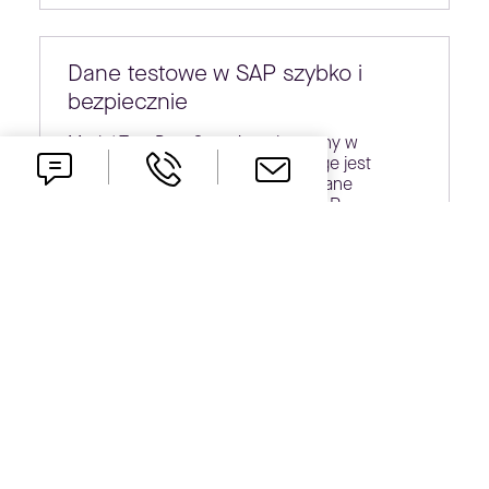
Dane testowe w SAP szybko i
bezpiecznie
Moduł Test Data Organizer dostępny w
ramach platformy SNP CrystalBridge jest
aplikacją dostarczającą wybrane dane
testowe do struktury systemów SAP.
Optymalnie…
SAP ILM: nie tylko dla RODO
Każda informacja, niezależnie czy podlega