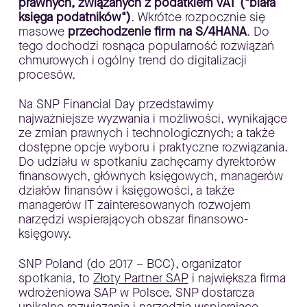
prawnych, związanych z podatkiem VAT ("biała
księga podatników")
. Wkrótce rozpocznie się
masowe
przechodzenie firm na S/4HANA
. Do
tego dochodzi rosnąca popularność rozwiązań
chmurowych i ogólny trend do digitalizacji
procesów.
Na SNP Financial Day przedstawimy
najważniejsze wyzwania i możliwości, wynikające
ze zmian prawnych i technologicznych; a także
dostępne opcje wyboru i praktyczne rozwiązania.
Do udziału w spotkaniu zachęcamy dyrektorów
finansowych, głównych księgowych, managerów
działów finansów i księgowości, a także
managerów IT zainteresowanych rozwojem
narzędzi wspierających obszar finansowo-
księgowy.
SNP Poland (do 2017 – BCC), organizator
spotkania, to
Złoty Partner SAP
i największa firma
wdrożeniowa SAP w Polsce. SNP dostarcza
unikalne rozwiązania i narzędzia wspierające