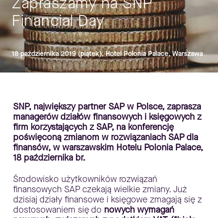
Zapraszamy na SNP
Financial Day
18 października 2019 (piątek), Hotel Polonia Palace, Warszawa
SNP, największy partner SAP w Polsce, zaprasza
managerów działów finansowych i księgowych z
firm korzystających z SAP, na konferencję
poświęconą zmianom w rozwiązaniach SAP dla
finansów, w warszawskim Hotelu Polonia Palace,
18 października br.
Środowisko użytkowników rozwiązań
finansowych SAP czekają wielkie zmiany. Już
dzisiaj działy finansowe i księgowe zmagają się z
dostosowaniem się do
nowych wymagań