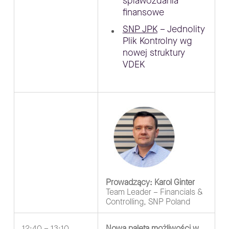
sprawozdania
finansowe
SNP JPK
– Jednolity
Plik Kontrolny wg
nowej struktury
VDEK
Prowadzący: Karol Ginter
Team Leader – Financials &
Controlling, SNP Poland
12:40 – 13:10
Nowa paleta możliwości w