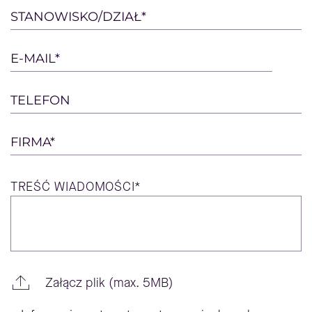
this
STANOWISKO/DZIAŁ*
field
empty.
E-MAIL*
TELEFON
FIRMA*
TREŚĆ
WIADOMOŚCI*
Załącz plik (max. 5MB)