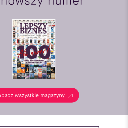
jnowszy numer
obacz wszystkie magazyny