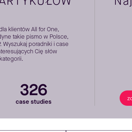
 ARTYKUŁÓW
Na
a klientów All for One,
yne takie pismo w Polsce,
Wyszukaj poradniki i case
nteresujących Cię słów
kategorii.
326
z
case studies