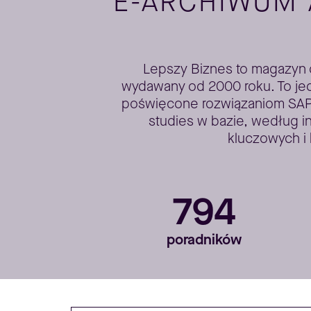
E-ARCHIWUM
Lepszy Biznes to magazyn dl
wydawany od 2000 roku. To jed
poświęcone rozwiązaniom SAP. 
studies w bazie, według i
kluczowych i 
794
poradników