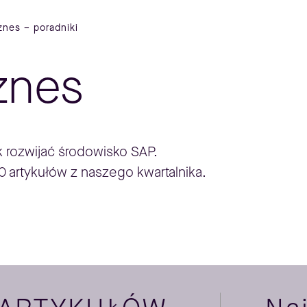
znes – poradniki
znes
ak rozwijać środowisko SAP.
0 artykułów z naszego kwartalnika.