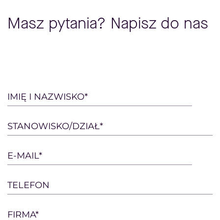
Masz pytania? Napisz do nas
Please
IMIĘ I NAZWISKO*
leave
this
STANOWISKO/DZIAŁ*
field
empty.
E-MAIL*
TELEFON
FIRMA*