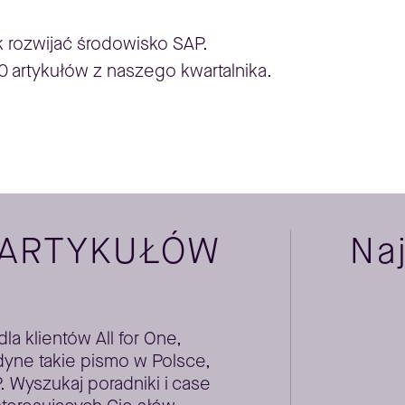
ak rozwijać środowisko SAP.
0 artykułów z naszego kwartalnika.
 ARTYKUŁÓW
Na
a klientów All for One,
yne takie pismo w Polsce,
Wyszukaj poradniki i case