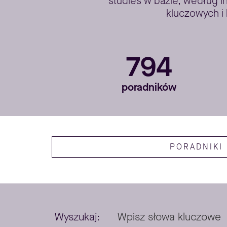
studies w bazie, według i
kluczowych i 
794
poradników
PORADNIKI
Wyszukaj: