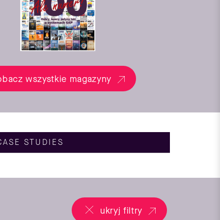
obacz wszystkie magazyny
CASE STUDIES
ukryj filtry