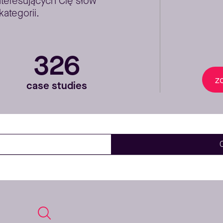
nteresujących Cię słów
kategorii.
326
z
case studies