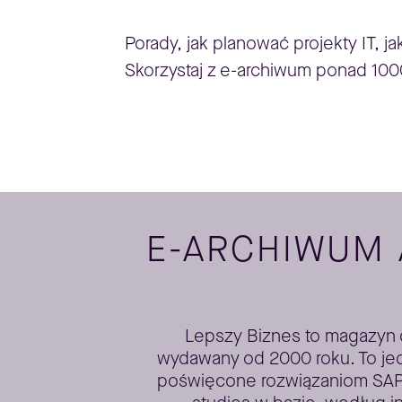
Porady, jak planować projekty IT, j
Skorzystaj z e-archiwum ponad 100
E-ARCHIWUM
Lepszy Biznes to magazyn dl
wydawany od 2000 roku. To jed
poświęcone rozwiązaniom SAP. 