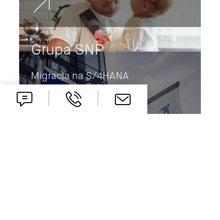
Grupa SNP
Migracja na S/4HANA
Bakalland
Portal samoobsługowy
BeeOffice