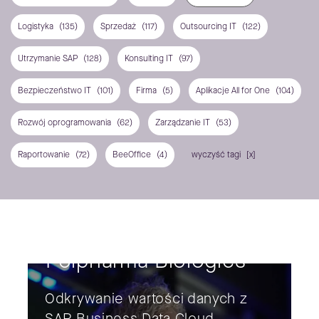
Logistyka
(135)
Sprzedaż
(117)
Outsourcing IT
(122)
Utrzymanie SAP
(128)
Konsulting IT
(97)
Bezpieczeństwo IT
(101)
Firma
(5)
Aplikacje All for One
(104)
Rozwój oprogramowania
(62)
Zarządzanie IT
(53)
Raportowanie
(72)
BeeOffice
(4)
wyczyść tagi
Polpharma Biologics
Odkrywanie wartości danych z
SAP Business Data Cloud