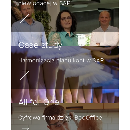
niewiodącej w SAP
Case study
Harmonizacja planu kont w SAP
All for One
Cyfrowa firma dzięki BeeOffice