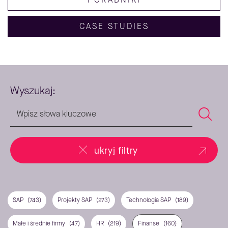
CASE STUDIES
Wyszukaj:
ukryj filtry
SAP
(743)
Projekty SAP
(273)
Technologia SAP
(189)
Małe i średnie firmy
(47)
HR
(219)
Finanse
(160)