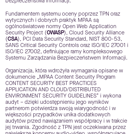
bezpieczeństwa informacji.
Fundamentem systemu oceny poprzez TPN oraz
wytycznych i dobrych praktyk MPAA są
ogólnoświatowe normy Open Web Application
Security Project (
OWASP
), Cloud Security Alliance
(
CSA
), PCI Data Security Standard, NIST 800-53,
SANS Critical Security Controls oraz ISO/IEC 27001 i
ISO/IEC 27002, definiujące ramy kompleksowego
Systemu Zarządzania Bezpieczeństwem Informacji.
Organizacja, która wdrożyła wymagania opisane w
dokumencie „MPAA Content Security Program
CONTENT SECURITY BEST PRACTICES
APPLICATION AND CLOUD/DISTRIBUTED
ENVIRONMENT SECURITY GUIDELINES” i wykona
audyt – dzięki udostępnieniu jego wyników
partnerom potwierdza swoją wiarygodność i w
większości przypadków unika dodatkowych
audytów przed nawiązaniem współpracy i w trakcie
jej trwania. Zgodność z TPN jest oczekiwana przez
największe koncerny audio-video, współpracujące