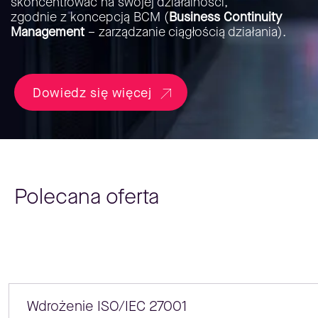
skoncentrować na swojej działalności,
zgodnie z koncepcją BCM (
Business Continuity
Management
– zarządzanie ciągłością działania).
Dowiedz się więcej
Polecana oferta
Wdrożenie ISO/IEC 27001