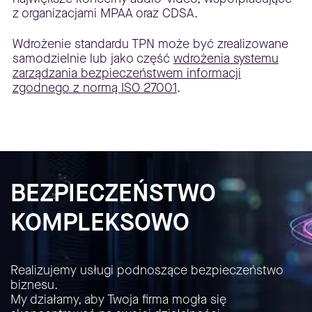
z organizacjami MPAA oraz CDSA.
Wdrożenie standardu TPN może być zrealizowane
samodzielnie lub jako część
wdrożenia systemu
zarządzania bezpieczeństwem informacji
zgodnego z normą ISO 27001
.
BEZPIECZEŃSTWO
KOMPLEKSOWO
Realizujemy usługi podnoszące bezpieczeństwo
biznesu.
My działamy, aby Twoja firma mogła się