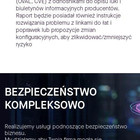
(OVAL, CVE) z odnośnikami do opisu luki i
biuletynów informacyjnych producentów.
Raport będzie posiadał również instrukcje
rozwiązania problemu z linkami do łat i
poprawek lub propozycje zmian
konfiguracyjnych, aby zlikwidować/zmniejszyć
ryzyko
BEZPIECZEŃSTWO
KOMPLEKSOWO
Realizujemy usługi podnoszące bezpieczeństwo
biznesu.
My działamy, aby Twoja firma mogła się