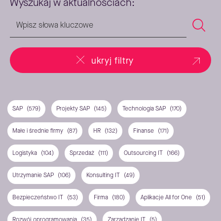
Wyszukaj w aktualnościach:
ukryj filtry
SAP
(579)
Projekty SAP
(145)
Technologia SAP
(170)
Małe i średnie firmy
(87)
HR
(132)
Finanse
(171)
Logistyka
(104)
Sprzedaż
(111)
Outsourcing IT
(166)
Utrzymanie SAP
(106)
Konsulting IT
(49)
Bezpieczeństwo IT
(53)
Firma
(180)
Aplikacje All for One
(51)
Rozwój oprogramowania
(35)
Zarządzanie IT
(5)