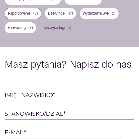
Raportowanie
(3)
BeeOffice
(17)
Wydarzenia SAP
(1)
E-invoicing
(3)
wyczyść tagi
Masz pytania? Napisz do nas
Please
IMIĘ I NAZWISKO*
leave
this
STANOWISKO/DZIAŁ*
field
empty.
E-MAIL*