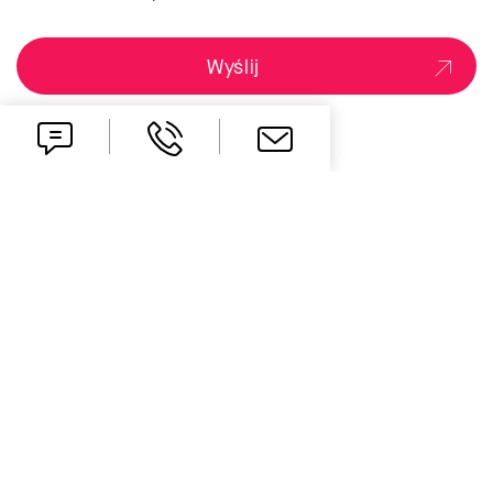
Wyślij
one idea ahead
Kontakt
office.pl@all-for-one.com
+48 61 827 70 00