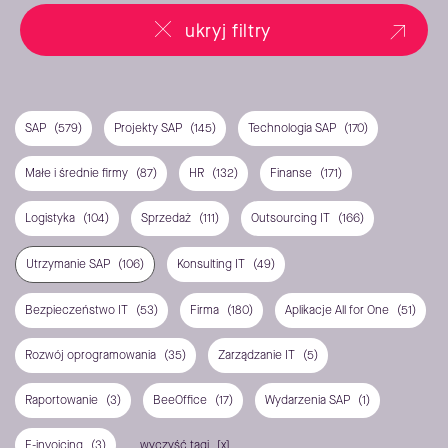
ukryj filtry
SAP
(579)
Projekty SAP
(145)
Technologia SAP
(170)
Małe i średnie firmy
(87)
HR
(132)
Finanse
(171)
Logistyka
(104)
Sprzedaż
(111)
Outsourcing IT
(166)
Utrzymanie SAP
(106)
Konsulting IT
(49)
Bezpieczeństwo IT
(53)
Firma
(180)
Aplikacje All for One
(51)
Rozwój oprogramowania
(35)
Zarządzanie IT
(5)
Raportowanie
(3)
BeeOffice
(17)
Wydarzenia SAP
(1)
E-invoicing
(3)
wyczyść tagi