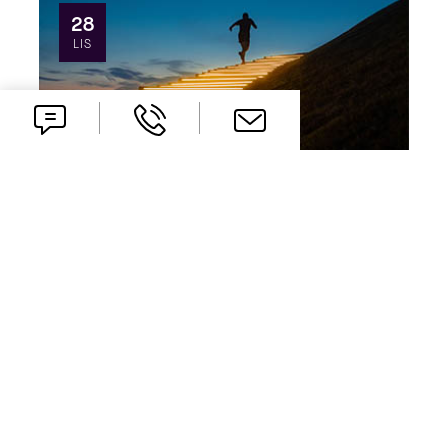
28
LIS
Systemy Zarządzania
Bezpieczeństwem Informacji i
Zapewnienia ...
21 listopada, w warszawskiej Galerii
Porczyńskich, przedstawiciele instytucji
certyfikującej DQS wręczyli statuetki "Firma
Roku 2007" ...