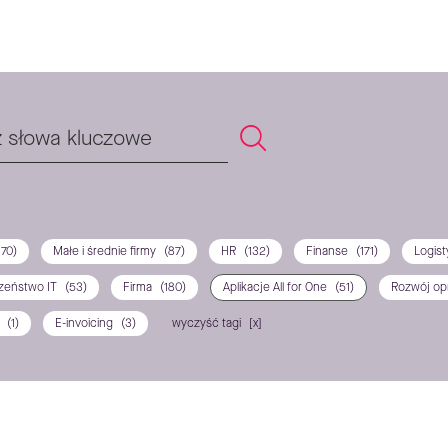
170)
Małe i średnie firmy
(87)
HR
(132)
Finanse
(171)
Logis
zeństwo IT
(53)
Firma
(180)
Aplikacje All for One
(51)
Rozwój o
P
(1)
E-invoicing
(3)
wyczyść tagi