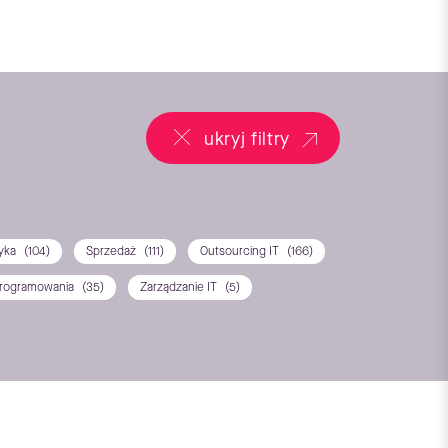
ukryj filtry
tyka
(104)
Sprzedaż
(111)
Outsourcing IT
(166)
programowania
(35)
Zarządzanie IT
(5)