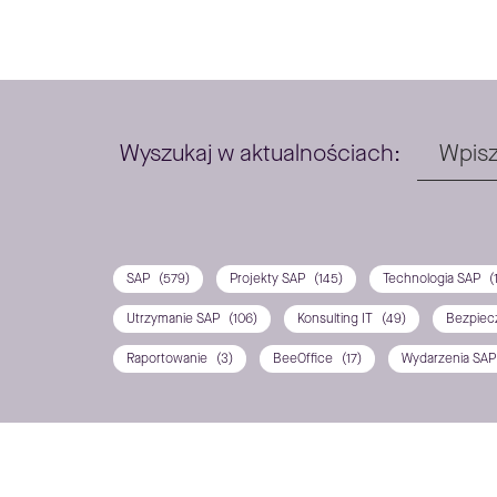
Wyszukaj w aktualnościach:
SAP
(579)
Projekty SAP
(145)
Technologia SAP
(
Utrzymanie SAP
(106)
Konsulting IT
(49)
Bezpiec
Raportowanie
(3)
BeeOffice
(17)
Wydarzenia SA