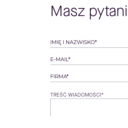
Masz pytani
Please
IMIĘ I NAZWISKO*
leave
this
E-MAIL*
field
empty.
FIRMA*
TREŚĆ
WIADOMOŚCI*