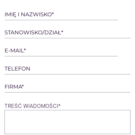
Please
IMIĘ I NAZWISKO*
leave
this
STANOWISKO/DZIAŁ*
field
empty.
E-MAIL*
TELEFON
FIRMA*
TREŚĆ
WIADOMOŚCI*