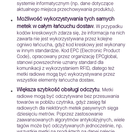
systemie informatycznym (np. dane dotyczące
aktualnego miejsca przechowywania produktu).
Możliwość wykorzystywania tych samych
metek w całym łańcuchu dostaw
. W przypadku
kodów kreskowych zdarza się, że informacja na nich
zawarta nie jest wykorzystywana przez kolejne
ogniwo łańcucha, gdyż kod kreskowy jest wykonany
w innym standardzie. Kod EPC (Electronic Product
Code), opracowany przez organizację EPCglobal,
stanowi powszechnie uznany standard dla
komunikacji z wykorzystaniem RFID, dlatego też
metki radiowe mogą być wykorzystywane przez
wszystkie elementy łańcucha dostaw.
Większa szybkość obsługi odczytu
. Metki
radiowe mogą być odczytywane bez przesuwania
towarów w pobliżu czytnika, gdyż zasięg fal
radiowych dla niektórych metek pasywnych sięga
dziesięciu metrów. Poprzez zastosowanie
zaawansowanych algorytmów antykolizyjnych, wiele
tagów może być odczytywanych jednocześnie, np.
wszystkie metki na produktach na danej palecie.