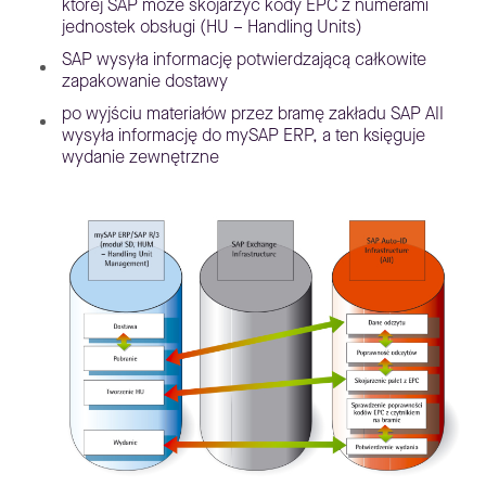
której SAP może skojarzyć kody EPC z numerami
jednostek obsługi (HU – Handling Units)
SAP wysyła informację potwierdzającą całkowite
zapakowanie dostawy
po wyjściu materiałów przez bramę zakładu SAP AII
wysyła informację do mySAP ERP, a ten księguje
wydanie zewnętrzne