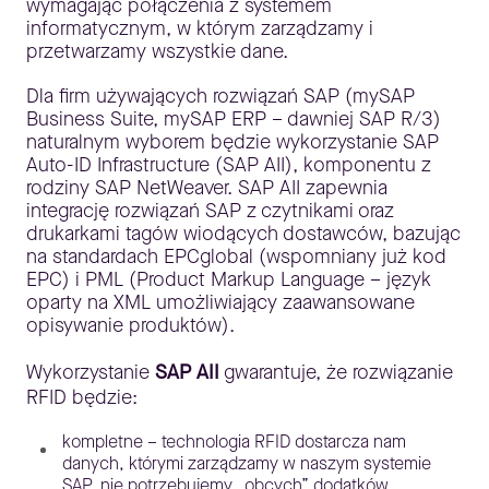
wymagając połączenia z systemem
informatycznym, w którym zarządzamy i
przetwarzamy wszystkie dane.
Dla firm używających rozwiązań SAP (mySAP
Business Suite, mySAP ERP – dawniej SAP R/3)
naturalnym wyborem będzie wykorzystanie SAP
Auto-ID Infrastructure (SAP AII), komponentu z
rodziny SAP NetWeaver. SAP AII zapewnia
integrację rozwiązań SAP z czytnikami oraz
drukarkami tagów wiodących dostawców, bazując
na standardach EPCglobal (wspomniany już kod
EPC) i PML (Product Markup Language – język
oparty na XML umożliwiający zaawansowane
opisywanie produktów).
Wykorzystanie
SAP AII
gwarantuje, że rozwiązanie
RFID będzie:
kompletne – technologia RFID dostarcza nam
danych, którymi zarządzamy w naszym systemie
SAP, nie potrzebujemy „obcych” dodatków