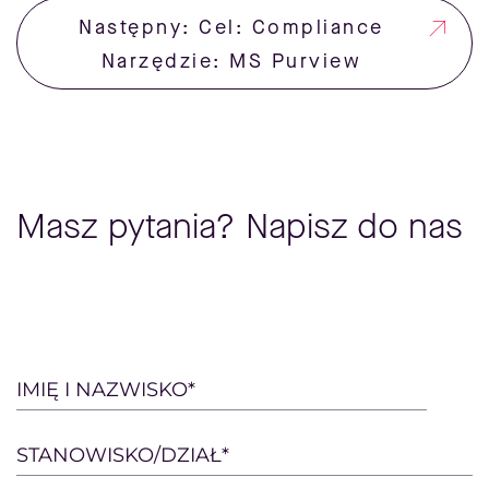
Następny: Cel: Compliance
Narzędzie: MS Purview
Masz pytania? Napisz do nas
Please
IMIĘ I NAZWISKO*
leave
this
STANOWISKO/DZIAŁ*
field