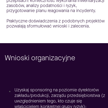
przepisach: konieczność wykonania inwentaryzacji
zasobów, analizy podatności i ryzyk,
przygotowanie planu reagowania na incydenty.
Praktyczne doświadczenia z podobnych projektów
pozwalają sformułować wnioski i zalecenia.
Wnioski organizacyjne
Uzyskaj sponsoring na poziomie dyrektorów
zakładu/produkcji, zarządu przedsiębiorstwa (z
uwzględnieniem tego, kto czuje się
właścicielem konkretnej grupy ryzyk);