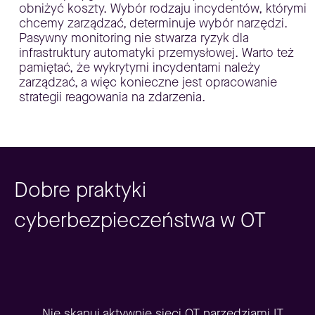
obniżyć koszty. Wybór rodzaju incydentów, którymi
chcemy zarządzać, determinuje wybór narzędzi.
Pasywny monitoring nie stwarza ryzyk dla
infrastruktury automatyki przemysłowej. Warto też
pamiętać, że wykrytymi incydentami należy
zarządzać, a więc konieczne jest opracowanie
strategii reagowania na zdarzenia.
Dobre praktyki
cyberbezpieczeństwa w OT
Nie skanuj aktywnie sieci OT narzędziami IT,