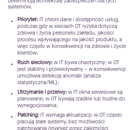
determinują architekturę zabezpieczeń dla tych
systemów.
Priorytet:
IT chroni dane i dostępność usług,
podczas gdy w sieciach OT ryzyka dotyczą
zdrowia i życia personelu zakładu, jakości
procesu wpływającego na jakość produktu, a
więc często w konsekwencji na zdrowie i życie
klientów;
Ruch sieciowy:
w IT bywa chaotyczny; w OT
jest stabilny i przewidywalny – w konsekwencji
umożliwia detekcję anomalii (analiza
statystyczna/ML);
Utrzymanie i przerwy:
w IT okna serwisowe są
planowane; w OT bywają rzadkie lub trudne do
wynegocjowania;
Patching:
IT wymaga aktualizacji; w OT często
pracują stare systemy, bez możliwości
patchowania (również przez zależności