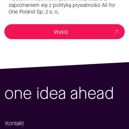
zapoznaniem się z polityką prywatności All for
One Poland Sp. z o. o.
Wyślij
one idea ahead
Kontakt