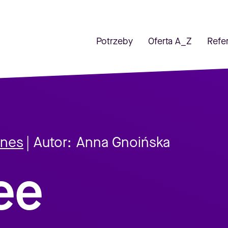
Potrzeby
Oferta A_Z
Refe
znes
| Autor:
Anna Gnoińska
ee