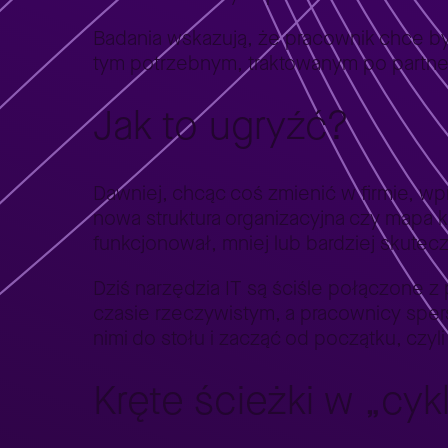
Badania wskazują, że pracownik chce być
tym potrzebnym, traktowanym po partner
Jak to ugryźć?
Dawniej, chcąc coś zmienić w firmie, w
nowa struktura organizacyjna czy mapa k
funkcjonował, mniej lub bardziej skutecz
Dziś narzędzia IT są ściśle połączone 
czasie rzeczywistym, a pracownicy sper
nimi do stołu i zacząć od początku, czy
Kręte ścieżki w „cyk