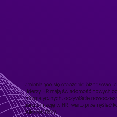
Strona główna
Lepszy Biznes
Lepszy Biznes – poradniki
>
>
Zmieniające się otoczenie biznesowe, d
Liderzy HR mają świadomość nowych ocz
informatycznych, oczywiście nowoczesn
transformację w HR, warto przemyśleć 
sukcesu firmy.