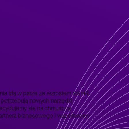
a idą w parze ze wzrostem roli HR.
 potrzebują nowych narzędzi
zdecydujemy się na chmurową
partnera biznesowego i współtwórcy