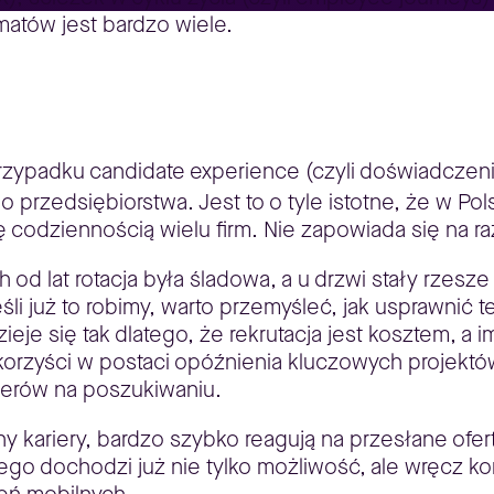
matów jest bardzo wiele.
przypadku candidate experience (czyli doświadczen
o przedsiębiorstwa. Jest to o tyle istotne, że w Pol
ię codziennością wielu firm. Nie zapowiada się na ra
ch od lat rotacja była śladowa, a u drzwi stały rze
eśli już to robimy, warto przemyśleć, jak usprawnić 
Dzieje się tak dlatego, że rekrutacja jest kosztem, a
 korzyści w postaci opóźnienia kluczowych projekt
erów na poszukiwaniu.
ny kariery, bardzo szybko reagują na przesłane ofert
tego dochodzi już nie tylko możliwość, ale wręcz k