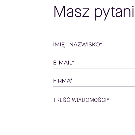
Masz pytani
Please
IMIĘ I NAZWISKO*
leave
this
E-MAIL*
field
empty.
FIRMA*
TREŚĆ
WIADOMOŚCI*