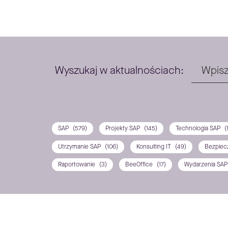
Wyszukaj w aktualnościach:
SAP
(579)
Projekty SAP
(145)
Technologia SAP
(
Utrzymanie SAP
(106)
Konsulting IT
(49)
Bezpiec
Raportowanie
(3)
BeeOffice
(17)
Wydarzenia SA