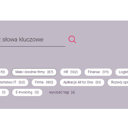
170)
Małe i średnie firmy
(87)
HR
(132)
Finanse
(171)
Logis
zeństwo IT
(53)
Firma
(180)
Aplikacje All for One
(51)
Rozwój op
P
(1)
E-invoicing
(3)
wyczyść tagi