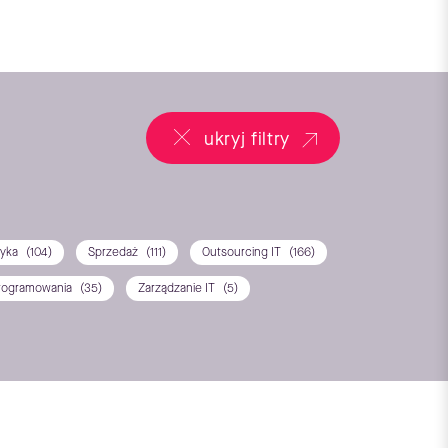
ukryj filtry
tyka
(104)
Sprzedaż
(111)
Outsourcing IT
(166)
rogramowania
(35)
Zarządzanie IT
(5)