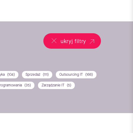
ukryj filtry
tyka
(104)
Sprzedaż
(111)
Outsourcing IT
(166)
programowania
(35)
Zarządzanie IT
(5)