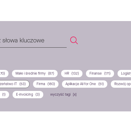
170)
Małe i średnie firmy
(87)
HR
(132)
Finanse
(171)
Logis
zeństwo IT
(53)
Firma
(180)
Aplikacje All for One
(51)
Rozwój o
P
(1)
E-invoicing
(3)
wyczyść tagi