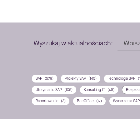
Wyszukaj w aktualnościach:
SAP
(579)
Projekty SAP
(145)
Technologia SAP
(
Utrzymanie SAP
(106)
Konsulting IT
(49)
Bezpiec
Raportowanie
(3)
BeeOffice
(17)
Wydarzenia SA