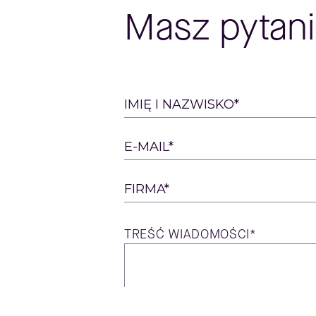
Masz pytani
Please
IMIĘ I NAZWISKO*
leave
this
E-MAIL*
field
empty.
FIRMA*
TREŚĆ
WIADOMOŚCI*