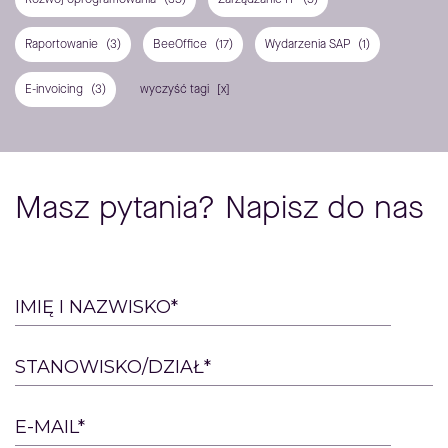
Raportowanie
(3)
BeeOffice
(17)
Wydarzenia SAP
(1)
E-invoicing
(3)
wyczyść tagi
Masz pytania? Napisz do nas
Please
IMIĘ I NAZWISKO*
leave
this
STANOWISKO/DZIAŁ*
field
empty.
E-MAIL*