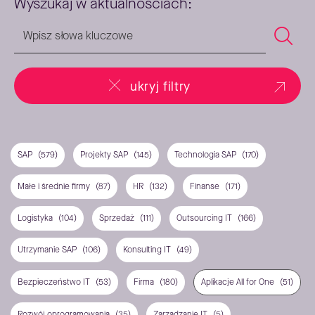
Wyszukaj w aktualnościach:
ukryj filtry
SAP
(579)
Projekty SAP
(145)
Technologia SAP
(170)
Małe i średnie firmy
(87)
HR
(132)
Finanse
(171)
Logistyka
(104)
Sprzedaż
(111)
Outsourcing IT
(166)
Utrzymanie SAP
(106)
Konsulting IT
(49)
Bezpieczeństwo IT
(53)
Firma
(180)
Aplikacje All for One
(51)
Rozwój oprogramowania
(35)
Zarządzanie IT
(5)