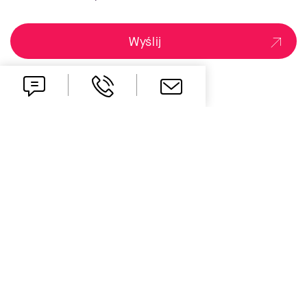
Wyślij
one idea ahead
Kontakt
office.pl@all-for-one.com
+48 61 827 70 00