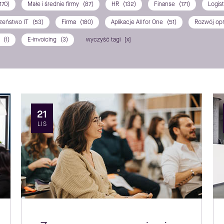
170)
Małe i średnie firmy
(87)
HR
(132)
Finanse
(171)
Logis
zeństwo IT
(53)
Firma
(180)
Aplikacje All for One
(51)
Rozwój op
P
(1)
E-invoicing
(3)
wyczyść tagi
21
LIS