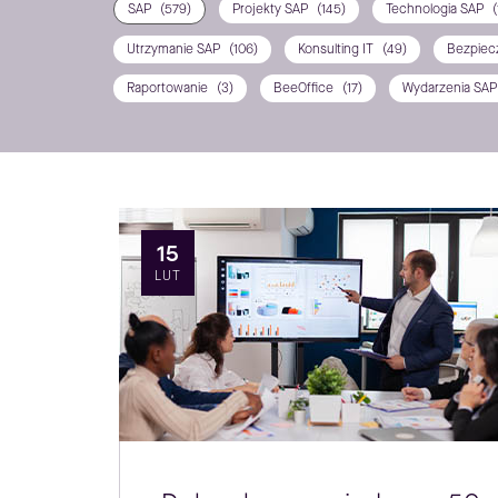
SAP
(579)
Projekty SAP
(145)
Technologia SAP
(
Utrzymanie SAP
(106)
Konsulting IT
(49)
Bezpiec
Raportowanie
(3)
BeeOffice
(17)
Wydarzenia SA
15
LUT