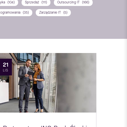
tyka
(104)
Sprzedaż
(111)
Outsourcing IT
(166)
rogramowania
(35)
Zarządzanie IT
(5)
21
LIS