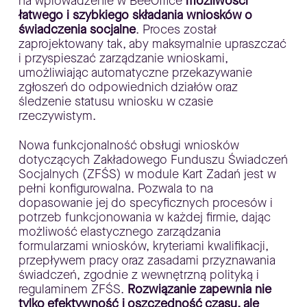
na wprowadzenie w BeeOffice
możliwości
łatwego i szybkiego składania wniosków o
świadczenia socjalne
. Proces został
zaprojektowany tak, aby maksymalnie upraszczać
i przyspieszać zarządzanie wnioskami,
umożliwiając automatyczne przekazywanie
zgłoszeń do odpowiednich działów oraz
śledzenie statusu wniosku w czasie
rzeczywistym.
Nowa funkcjonalność obsługi wniosków
dotyczących Zakładowego Funduszu Świadczeń
Socjalnych (ZFŚS) w module Kart Zadań jest w
pełni konfigurowalna. Pozwala to na
dopasowanie jej do specyficznych procesów i
potrzeb funkcjonowania w każdej firmie, dając
możliwość elastycznego zarządzania
formularzami wniosków, kryteriami kwalifikacji,
przepływem pracy oraz zasadami przyznawania
świadczeń, zgodnie z wewnętrzną polityką i
regulaminem ZFŚS.
Rozwiązanie zapewnia nie
tylko efektywność i oszczędność czasu, ale