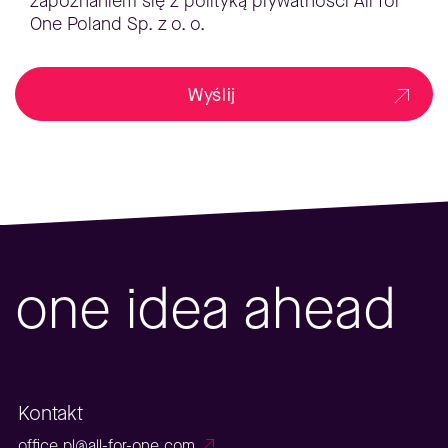
zapoznaniem się z polityką prywatności All for
One Poland Sp. z o. o.
Wyślij
one idea ahead
Kontakt
office.pl@all-for-one.com