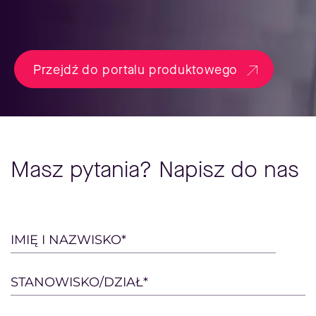
Przejdź do portalu produktowego
Masz pytania? Napisz do nas
Please
IMIĘ I NAZWISKO*
leave
this
STANOWISKO/DZIAŁ*
field