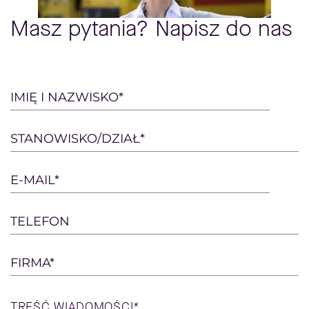
Masz pytania? Napisz do nas
Please
IMIĘ I NAZWISKO*
leave
this
STANOWISKO/DZIAŁ*
field
empty.
E-MAIL*
TELEFON
FIRMA*
TREŚĆ
WIADOMOŚCI*