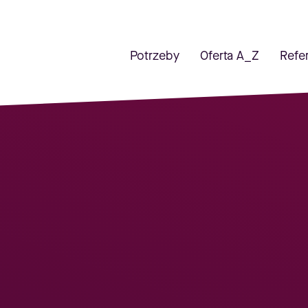
Potrzeby
Oferta A_Z
Refe