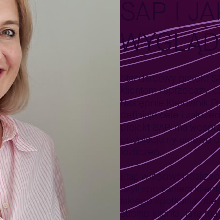
SAP I JA
WYGLĄD
Standardowy projekt S
klientem i sprzedaży, 
Następnie Kierownik Pro
definiuje cele i założe
projekt SAP, ma wesprz
podpisujemy umowę or
rozliczeń.
Etap właściwej realiza
czyli spotkaniem klie
takiego spotkania zale
stronie klienta, jaką ma