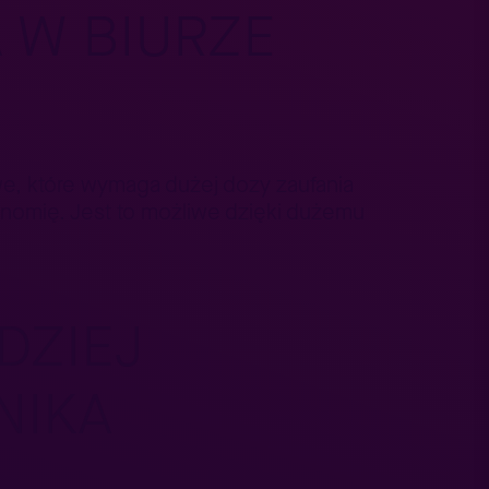
 W BIURZE
e, które wymaga dużej dozy zaufania
onomię. Jest to możliwe dzięki dużemu
DZIEJ
NIKA