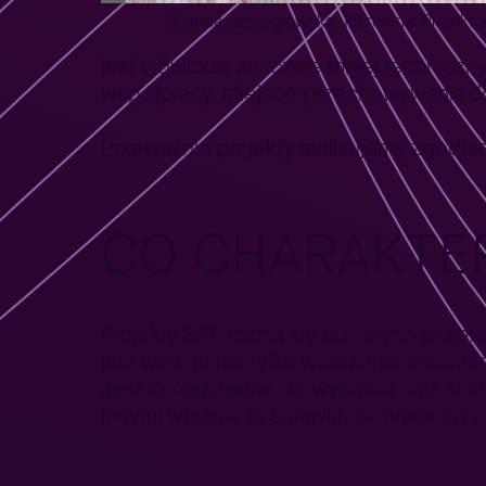
Joanna Szczyglewska, Kierownik Projektó
jest wówczas znacznie mniej techniczny,
współpracy, miejsce przechowywania do
Przeważnie projekty realizujemy zgodnie
CO CHARAKTE
Projekty SAP różnią się od innych proj
jest więc tu nie tylko wdrożenie technol
Jest to niezbędne do wybrania oraz spr
innymi właśnie to sprawia, że praca przy