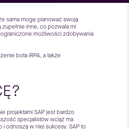
o, że sama mogę planować swoją
ą zupełnie inne, co pozwala mi
ieograniczone możliwości zdobywania
żenie bota iRPA, a także
CĘ?
nie projektami SAP jest bardzo
ększość specjalistów wciąż ma
o i odnoszą w niej sukcesy. SAP to