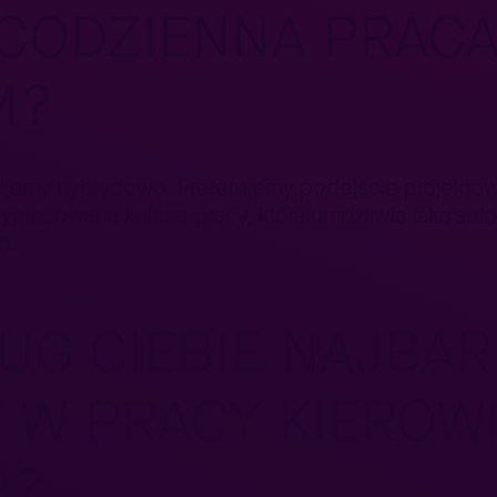
CODZIENNA PRACA
M?
ujemy hybrydowo. Preferujemy podejście projektow
pracowaną kulturę pracy, która umożliwia taką aut
h.
UG CIEBIE NAJBAR
 W PRACY KIEROW
P?