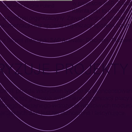
w projekcie SAP. Zdarza
w SAP w All for One Poland
Klienta jest to pierwsz
 a bardziej organizacyjny. Zawsze jednak ustalamy 
kumentacji oraz sposób organizacji spotkań statu
 z fazami metodyki SAP Activate: Discover; Prepare;
RYZUJE PROJEKTY
ektów IT przede wszystkim tym, że są skoncentrowa
ogii, ale też głębokie zrozumienie organizacji pracy
awnego i wydajnego wdrożenia właściwych modułów 
 projektach SAP jest tak różnorodna i fascynująca.