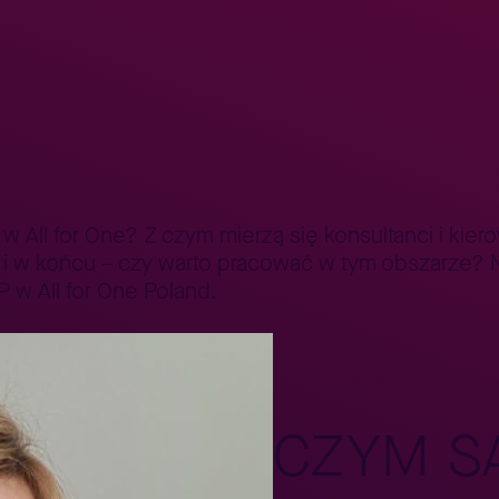
arządzanie projektami SAP w All for One Poland
Oferty pracy
Akademia Konsultanta SAP
Nasze biur
w All for One? Z czym mierzą się konsultanci i kier
 i w końcu – czy warto pracować w tym obszarze? 
 w All for One Poland.
CZYM S