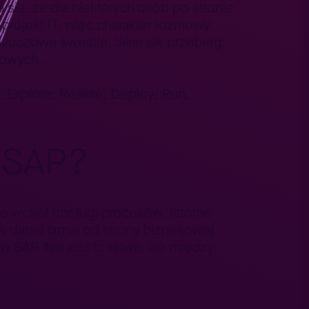
 się, że dla niektórych osób po stronie
y projekt IT, więc charakter rozmowy
kluczowe kwestie, takie jak przebieg
sowych.
 Explore; Realise; Deploy; Run.
 SAP?
ne wokół obsługi procesów. Istotne
 w danej firmie od strony biznesowej.
SAP. Nie jest to łatwe, ale między