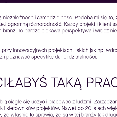
ą niezależność i samodzielność. Podoba mi się t
też ogromną różnorodność. Każdy projekt i klient s
h branż. To bardzo ciekawa perspektywa i wręcz n
przy innowacyjnych projektach, takich jak np. wdro
 i poznawać specyfikę danej działalności.
IŁABYŚ TAKĄ PRA
ubią ciągle się uczyć i pracować z ludźmi. Zarządza
jak i kierowników projektów. Nawet po 20 latach wi
 że właśnie to sprawia, że są w tej branży tak dług