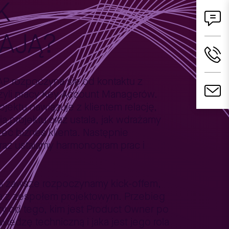
K
AJĄ?
AP rozpoczyna się od kontaktu z
czyli pracy Key Account Managerów.
jektu nawiązuje z klientem relację,
nia projektu oraz ustala, jak wdrażamy
eć biznes klienta. Następnie
az ustalamy harmonogram prac i
cji zawsze rozpoczynamy kick-offem,
nta z zespołem projektowym. Przebieg
ży od tego, kim jest Product Owner po
 wiedzę techniczną i jaka jest jego rola