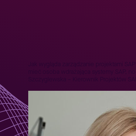
Strona główna
Aktualności karierowe
#SAPCareerChat: z
>
>
Kariera
Dlaczego my
Ścieżki kariery
Jak wygląda zarządzanie projektami SAP 
mieć osoba wdrażająca systemy SAP, no
Szczyglewska – Kierownik Projektów SAP