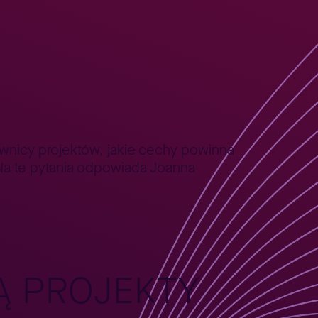
a
Freelancerzy
Blog
Wydarzenia
ownicy projektów, jakie cechy powinna
Na te pytania odpowiada Joanna
Ą PROJEKTY