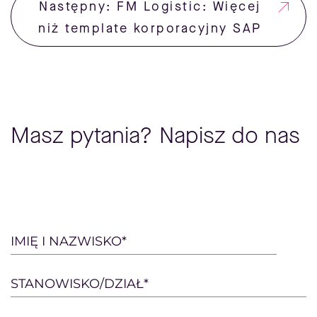
Następny: FM Logistic: Więcej
niż template korporacyjny SAP
Masz pytania? Napisz do nas
Please
IMIĘ I NAZWISKO*
leave
this
STANOWISKO/DZIAŁ*
field