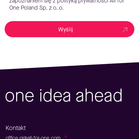
zapoznaniem się z polityką prywatności All for
One Poland Sp. z o. o.
Wyślij
one idea ahead
Kontakt
office.pl@all-for-one.com