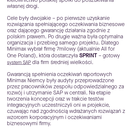
kierownictwo polskiej spółki do poszukiwania
własnej drogi.
Cele były dwojakie – po pierwsze uzyskanie
rozwiązania spełniającego oczekiwania biznesowe
oraz dającego gwarancję działania zgodnie z
polskim prawem. Po drugie ważna była optymalna
organizacja i przebieg samego projektu. Dlatego
Minimax wybrał firmę 7milowy (aktualnie All for
One Poland), która dostarczyła
SPRINT
– gotowy
dla firm średniej wielkości.
system SAP
Gwarancją spełnienia oczekiwań raportowych
Minimax Niemcy były audyty przeprowadzone
przez pracowników zespołu odpowiedzialnego za
rozwój i utrzymanie SAP w centrali. Na etapie
tworzenia koncepcji oraz w trakcie testów
integracyjnych uczestniczyli oni w projekcie,
czuwając nad zgodnością wdrażanych rozwiązań z
wzorcem korporacyjnym i oczekiwaniami
biznesowymi firmy.