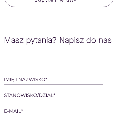
popytem w SAP
Masz pytania? Napisz do nas
Please
IMIĘ I NAZWISKO*
leave
this
STANOWISKO/DZIAŁ*
field
empty.
E-MAIL*