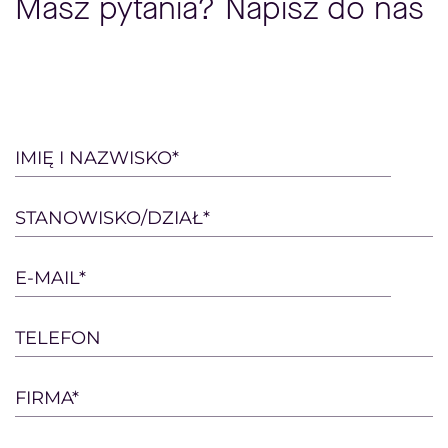
Masz pytania? Napisz do nas
Please
IMIĘ I NAZWISKO*
leave
this
STANOWISKO/DZIAŁ*
field
empty.
E-MAIL*
TELEFON
FIRMA*