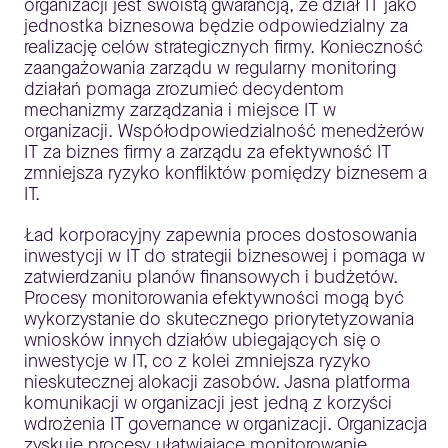
organizacji jest swoistą gwarancją, że dział IT jako
jednostka biznesowa będzie odpowiedzialny za
realizację celów strategicznych firmy. Konieczność
zaangażowania zarządu w regularny monitoring
działań pomaga zrozumieć decydentom
mechanizmy zarządzania i miejsce IT w
organizacji. Współodpowiedzialność menedżerów
IT za biznes firmy a zarządu za efektywność IT
zmniejsza ryzyko konfliktów pomiędzy biznesem a
IT.
Ład korporacyjny zapewnia proces dostosowania
inwestycji w IT do strategii biznesowej i pomaga w
zatwierdzaniu planów finansowych i budżetów.
Procesy monitorowania efektywności mogą być
wykorzystanie do skutecznego priorytetyzowania
wniosków innych działów ubiegających się o
inwestycje w IT, co z kolei zmniejsza ryzyko
nieskutecznej alokacji zasobów. Jasna platforma
komunikacji w organizacji jest jedną z korzyści
wdrożenia IT governance w organizacji. Organizacja
zyskuje procesy ułatwiające monitorowanie