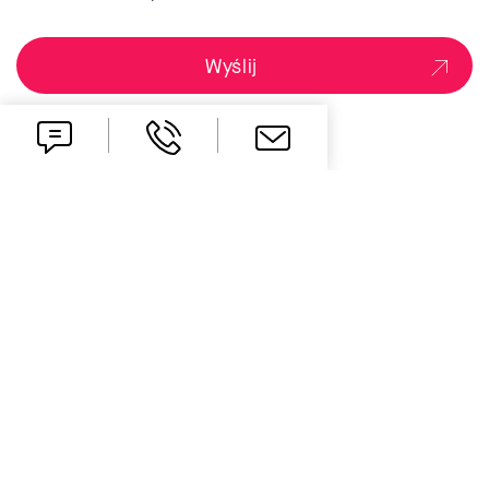
Wyślij
one idea ahead
Kontakt
office.pl@all-for-one.com
+48 61 827 70 00