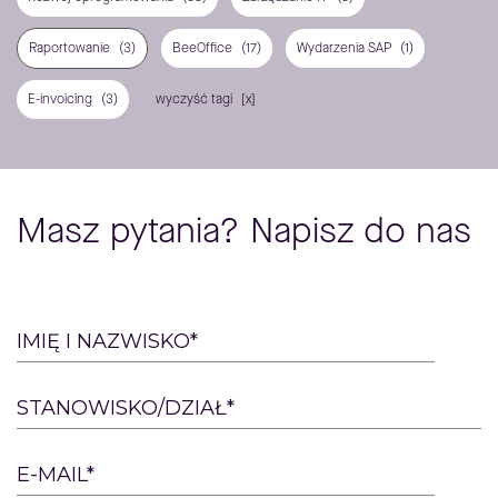
Raportowanie
(3)
BeeOffice
(17)
Wydarzenia SAP
(1)
E-invoicing
(3)
wyczyść tagi
Masz pytania? Napisz do nas
Please
IMIĘ I NAZWISKO*
leave
this
STANOWISKO/DZIAŁ*
field
empty.
E-MAIL*