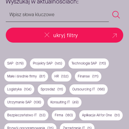
Wyszukaj w aktualnościach:
ukryj filtry
SAP
(579)
Projekty SAP
(145)
Technologia SAP
(170)
Małe i średnie firmy
(87)
HR
(132)
Finanse
(171)
Logistyka
(104)
Sprzedaż
(111)
Outsourcing IT
(166)
Utrzymanie SAP
(106)
Konsulting IT
(49)
Bezpieczeństwo IT
(53)
Firma
(180)
Aplikacje All for One
(51)
Rozwój oprogramowania
(35)
Zarządzanie IT
(5)