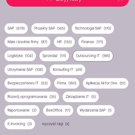
SAP
(579)
Projekty SAP
(145)
Technologia SAP
(170)
Małe i średnie firmy
(87)
HR
(132)
Finanse
(171)
Logistyka
(104)
Sprzedaż
(111)
Outsourcing IT
(166)
Utrzymanie SAP
(106)
Konsulting IT
(49)
Bezpieczeństwo IT
(53)
Firma
(180)
Aplikacje All for One
(51)
Rozwój oprogramowania
(35)
Zarządzanie IT
(5)
Raportowanie
(3)
BeeOffice
(17)
Wydarzenia SAP
(1)
E-invoicing
(3)
wyczyść tagi