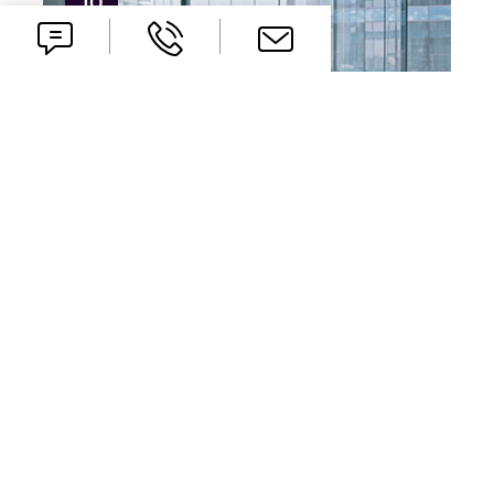
10
LUT
Wiosenna propozycja dla firm
korzystających z systemu SAP ...
Utrzymanie systemu SAP Business One w
hostingu w BCC Data Centers tworzy warunki
do tego, żeby Państwa system był
podwójnie bezpieczny, ...
1