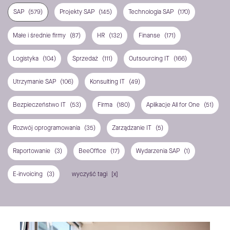
SAP
(579)
Projekty SAP
(145)
Technologia SAP
(170)
Małe i średnie firmy
(87)
HR
(132)
Finanse
(171)
Logistyka
(104)
Sprzedaż
(111)
Outsourcing IT
(166)
Utrzymanie SAP
(106)
Konsulting IT
(49)
Bezpieczeństwo IT
(53)
Firma
(180)
Aplikacje All for One
(51)
Rozwój oprogramowania
(35)
Zarządzanie IT
(5)
Raportowanie
(3)
BeeOffice
(17)
Wydarzenia SAP
(1)
E-invoicing
(3)
wyczyść tagi