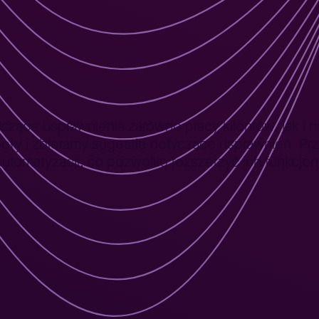
oraz samo AI wspieraj
ące usprawnienia zarówno pracy klientów, jak i na
oły i zbieramy sugestie dotyczące usprawnień. Pr
tomatyzacji, co pozwoliło rozszerzyć ich funkcjon
a nad pomysłami zgła