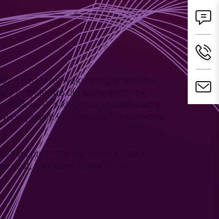
soby z działu rozwoju oprogramowania,
yły przystępne dla wszystkich i by
o spotkania. Przykładowo, deweloperzy
wykorzystaniu w rozmowach z klientami.
aszała prezentację, ale by każdy był
 czat, na którym dzielimy się