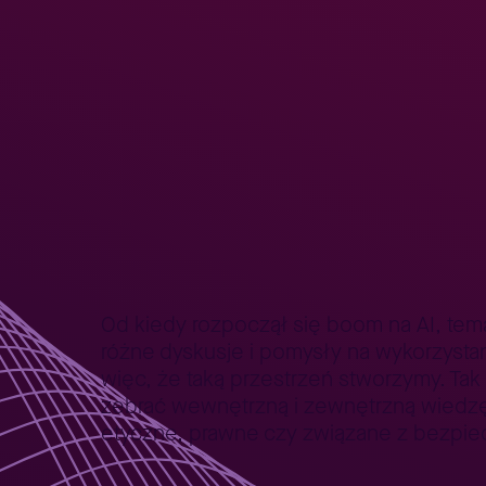
Strona główna
Aktualności karierowe
Czym jest Panel AI
>
>
Kariera
Dlaczego my
Ścieżki kariery
Jakie były główn
Od kiedy rozpoczął się boom na AI, temat
różne dyskusje i pomysły na wykorzystani
więc, że taką przestrzeń stworzymy. Ta
zebrać wewnętrzną i zewnętrzną wiedzę 
etyczne, prawne czy związane z bezpi