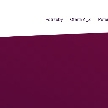
Potrzeby
Oferta A_Z
Refe