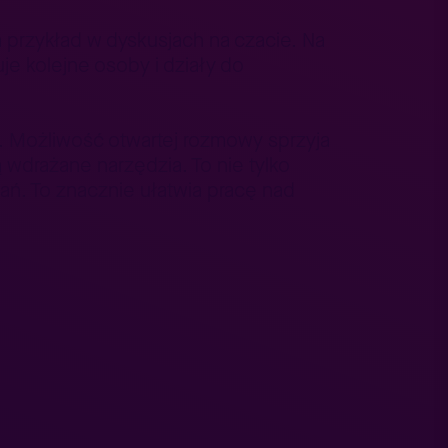
 przykład w dyskusjach na czacie. Na
je kolejne osoby i działy do
. Możliwość otwartej rozmowy sprzyja
 wdrażane narzędzia. To nie tylko
zań. To znacznie ułatwia pracę nad
żaniu AI w