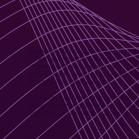
Jak wyglądają sp
Spotkania odbywają się co 3-4 tygodnie 
marketingu, sprzedaży, konsultingu i se
zainteresowały jak najwięcej osób. Star
podchodzą do tematu bardziej techniczni
Szukamy więc złotego środka.
Co ważne, istotnym elementem spotkań je
maksymalnie zaangażowany i czuł, że mo
dodatkowymi informacjami, przemyślenia