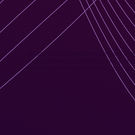
Jak te spotkania 
for One?
Na spotkaniach omawiamy pomysły dotycz
rozwiązaniami opracowanymi przez zesp
naszych dotychczasowych narzędzi do au
Jak wygląda prac
spotkaniu?