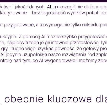
stwo i jakość danych. AI, a szczególnie duże model
kturyzowane – bez tego jakość wyników potrafi po
przygotowane, a to wymaga nie tylko nakładu pracy,
ukcyjne. Z pomocą AI można szybko przygotować e
, najpierw trzeba je gruntownie przetestować. Tym
ej gry. Trudno więc uzyskać pewność, że gotowy pro
 AI jedynie uzupełniała nasze rozwiązania “od zaple
ontrolę nad tym, co AI wygenerowało i możemy zde
są obecnie kluczowe d