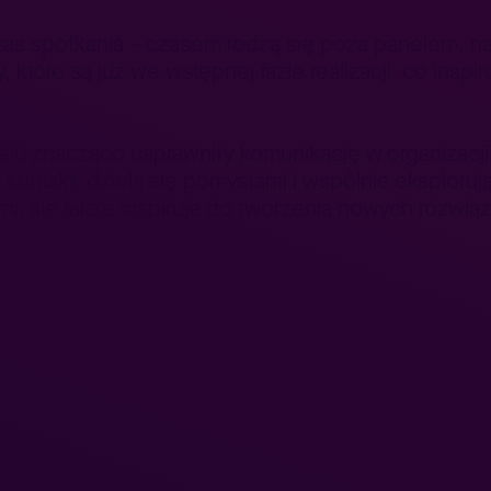
as spotkania – czasem rodzą się poza panelem, na
tóre są już we wstępnej fazie realizacji, co inspiru
lu znacząco usprawniły komunikację w organizacji
kontakt, dzielą się pomysłami i wspólnie eksplorują
ami, ale także inspiruje do tworzenia nowych rozwią
sze wyzwania przy wdra