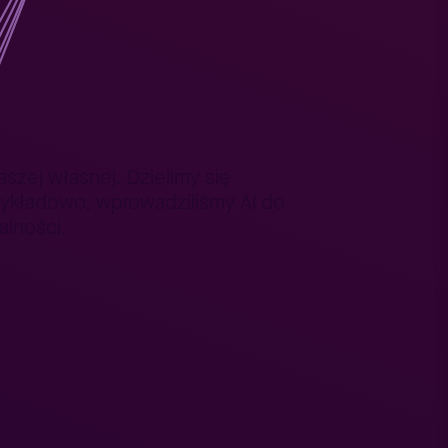
ą wewnętrznie All
szej własnej. Dzielimy się
zykładowo, wprowadziliśmy AI do
alności.
szanymi na