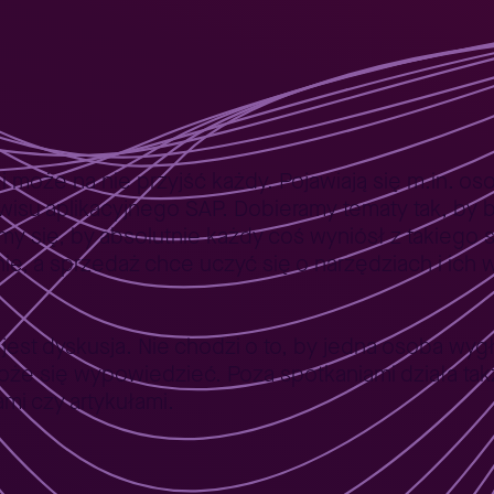
otkania Panelu AI?
i może na nie przyjść każdy. Pojawiają się m.in. o
rwisu aplikacyjnego SAP. Dobieramy tematy tak, by b
amy się, by absolutnie każdy coś wyniósł z takieg
e, a sprzedaż chce uczyć się o narzędziach i ich 
st dyskusja. Nie chodzi o to, by jedna osoba wygł
że się wypowiedzieć. Poza spotkaniami działa także
mi czy artykułami.