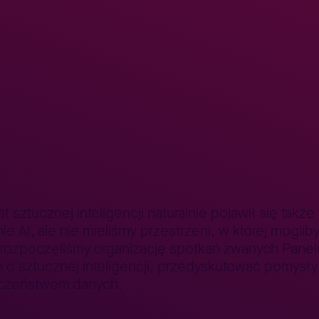
 w All for One
Oferty pracy
Akademia Konsultanta SAP
Nasze biur
e powody stworzenia 
 sztucznej inteligencji naturalnie pojawił się tak
e AI, ale nie mieliśmy przestrzeni, w której mogli
k rozpoczęliśmy organizację spotkań zwanych Pane
o sztucznej inteligencji, przedyskutować pomysły
eczeństwem danych.