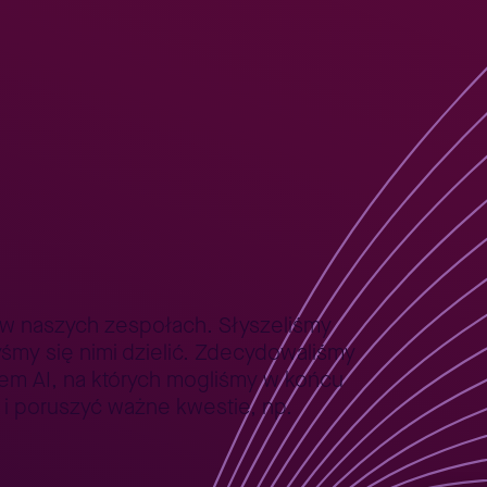
a
Freelancerzy
Blog
Wydarzenia
Panelu AI?
że w naszych zespołach. Słyszeliśmy
byśmy się nimi dzielić. Zdecydowaliśmy
lem AI, na których mogliśmy w końcu
 i poruszyć ważne kwestie, np.