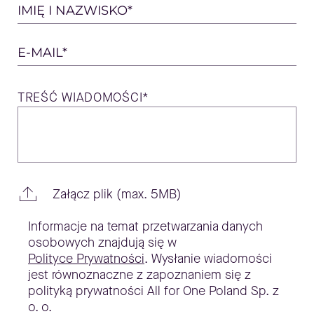
Please
IMIĘ I NAZWISKO*
leave
E-MAIL*
this
field
TREŚĆ
WIADOMOŚCI*
empty.
Załącz plik (max. 5MB)
Informacje na temat przetwarzania danych
osobowych znajdują się w
Polityce Prywatności
. Wysłanie wiadomości
jest równoznaczne z zapoznaniem się z
polityką prywatności All for One Poland Sp. z
o. o.