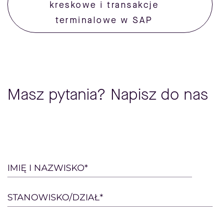
kreskowe i transakcje
terminalowe w SAP
Masz pytania? Napisz do nas
Please
IMIĘ I NAZWISKO*
leave
this
STANOWISKO/DZIAŁ*
field