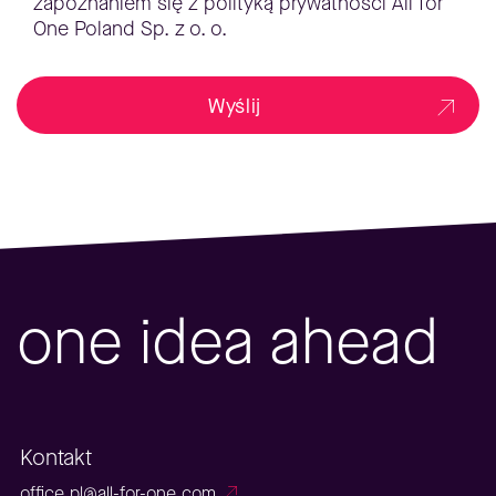
zapoznaniem się z polityką prywatności All for
One Poland Sp. z o. o.
Wyślij
one idea ahead
Kontakt
office.pl@all-for-one.com