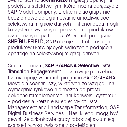
podejściu selektywnym, które można połączyć z
SAP Model Company. Efektem prac grupy nie
będzie nowe oprogramowanie umożliwiające
selektywną migrację danych – klienci będą mogli
korzystać z wybranych przez siebie produktów i
usług różnych partnerów. W ramach podejścia
SNP BLUEFIELD
, SNP oferuje portfolio usług i
produktów ułatwiających wdrożenie podejścia
opartego na selektywnej migracji danych.
Grupa robocza „
SAP S/4HANA Selective Data
Transition Engagement
” opracowuje potrzebną
trzecią opcję w ramach programu SAP S/4HANA
Move dla scenariuszy, w których ze względu na
wymagania rynkowe nie można po prostu
dokonać reimplementacji ani konwersji systemu”
– podkreśla Stefanie Kuebler, VP of Data
Management and Landscape Transformation, SAP
Digital Business Services. „Nasi klienci mogą być
pewni, że członkowie grupy roboczej rozumieją
szanse i ryzyko związane z podejściem