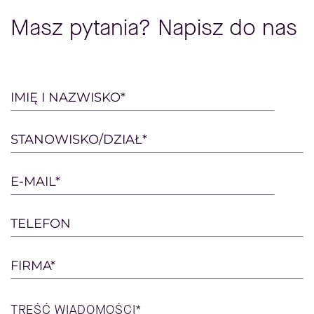
Masz pytania? Napisz do nas
Please
IMIĘ I NAZWISKO*
leave
this
STANOWISKO/DZIAŁ*
field
empty.
E-MAIL*
TELEFON
FIRMA*
TREŚĆ
WIADOMOŚCI*