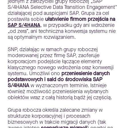
jednym z założycieli grupy roboczej „SAP
S/4HANA Selective Data Transition Engagement"
działającej pod auspicjami SAP. Grupa za cel
postawiła sobie
ułatwienie firmom przejścia na
SAP S/4HANA
, w przypadku gdy ani wdrożenie
„od zera”, ani techniczna konwersja systemu nie
są optymalnym rozwiązaniem.
SNP, działając w ramach grupy roboczej
moderowanej przez firmę SAP, zaoferuje
korporacjom podejście łączące elementy
klasycznego nowego wdrożenia oraz konwersji
systemu. Umożliwi ono
przeniesienie danych
podstawowych i sald do środowiska SAP
S/4HANA
w wyznaczonym terminie. Istnieje
również możliwość przeniesienia wybranych
obiektów wraz z całą historią bądź jej częścią.
Grupa robocza określa zalecane zmiany w
strukturze korporacyjnej i procesach
biznesowych w trakcie migracji danych (tak
zwane istotne
scenariusze migracji
) opartej na