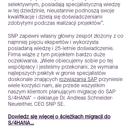
selektywnym, posiadają specjalistyczną wiedzę
w tej dziedzinie, nieustannie podnoszą swoje
kwalifikacje i dzielą się doświadczeniami
zdobytymi podczas realizacji projektów”.
SNP zapewni własny główny zespół złożony z co
najmniej pięciu ekspertów i wykorzysta
posiadaną wiedzę i 25-letnie doświadczenie.
Firma wiąże z tym projektem bardzo duże
oczekiwania. „Wiele obiecujemy sobie po tej
współpracy i jesteśmy przekonani, że wymiana
najlepszych praktyk w gronie specjalistów
doskonale znających
rozwiązania SAP
przyniesie
wiele korzyści nam, ale przede wszystkim
naszym klientom planującym migrację do SAP
S/4HANA" – deklaruje Dr. Andreas Schneider-
Neureither, CEO SNP SE.
Dowiedz się więcej o ścieżkach migracji do
S/4HANA…