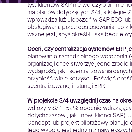
tys. klientów SAP nie wdrożyło ani nie
ma planów dotyczących S/4, a kolejne 2
wprowadza już ulepszeń w SAP ECC lub S
obsługiwana przez dostosowania, co z ko
ważne jest, abyś określił, jaka będzie w
Oceń, czy centralizacja systemów ERP je
planowanie samodzielnego wdrożenia (4
organizacji chce stworzyć jedno źródło
wydajność, jak i scentralizowania danyc
przynieść wiele korzyści. Poświęć czę
scentralizowanej instancji ERP.
W projekcie S/4 uwzględnij czas na okr
wdrożyły S/4 i 52% obecnie wdrażającyc
dotychczasowi, jak i nowi klienci SAP)
Concept lub projekt pilotażowy planuje
tego wyboru jest jednym z największych