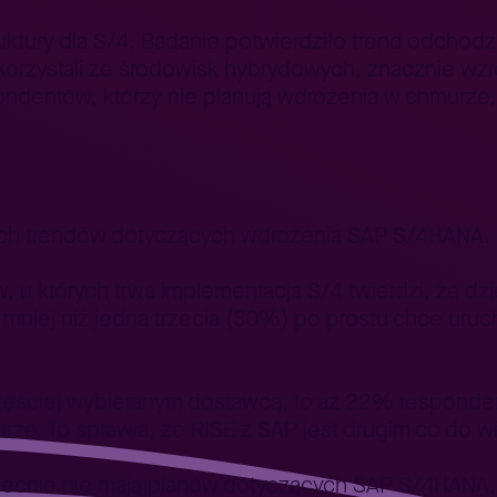
truktury dla S/4. Badanie potwierdziło trend odcho
zystali ze środowisk hybrydowych, znacznie wzrosł
spondentów, którzy nie planują wdrożenia w chmurze,
nych trendów dotyczących wdrożenia SAP S/4HANA.
u których trwa implementacja S/4 twierdzi, że dzie
 mniej niż jedna trzecia (30%) po prostu chce uruc
zęściej wybieranym dostawcą, to aż 22% respondent
urze. To sprawia, że ​​RISE z SAP jest drugim co do
becnie nie mają planów dotyczących SAP S/4HANA, 