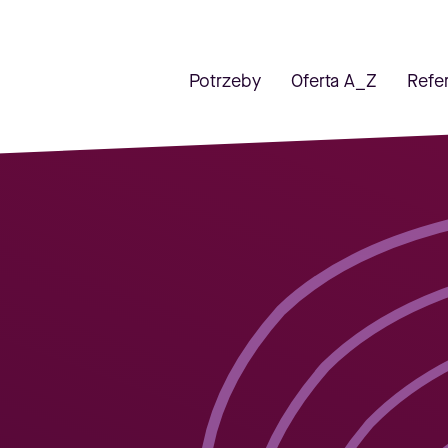
Potrzeby
Oferta A_Z
Refe