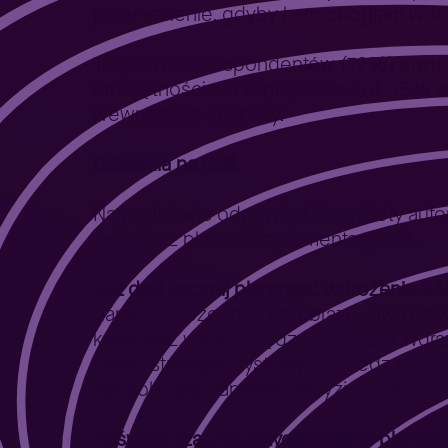
przeniesienie, gdyby harmonogram wdro
Trzy czwarte respondentów (72%) stwier
umiejętnościach w projekcie S/4. 15% stw
wewnętrzne zespoły.
Działania na dziś
Na podstawie odpowiedzi z ankiety auto
związku z planami implementacji S/4.
Już dziś zacznij planować wdrożenie S
danych i złożoność krajobrazu. Dwa najw
kodu oraz wybór między modelami wdra
Oceń istniejące systemy, dowiedz się, któ
sposób, gdy zapadną decyzje, wdrożeni
Poświęć czas na przygotowanie planów 