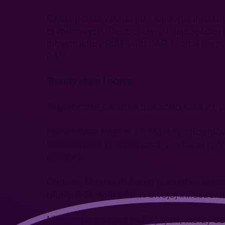
Szczególnie ważna jest strategia infras
chmurowych. Respondenci najczęściej kor
infrastruktury RISE with SAP. Liczba re
23%.
Trendy stare i nowe
Tegoroczne badanie pokazało kilka in
Ponad dwie trzecie (70%) respondentów, 
transformacji w organizacji, podczas gdy
możliwe.
Chociaż Microsoft Azure pozostaje najc
oferty RISE with SAP w swojej infrastrukt
Niespełna połowa (43%) tych, którzy o