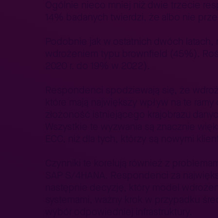
Ogólnie nieco mniej niż dwie trzecie r
14% badanych twierdzi, że albo nie przeł
Podobnie jak w ostatnich dwóch latach
wdrożeniem typu brownfield (45%). Roś
2020 r. do 19% w 2022).
Respondenci spodziewają się, że wdroże
które mają największy wpływ na te ramy
złożoność istniejącego krajobrazu dany
Wszystkie te wyzwania są znacznie więk
ECC, niż dla tych, którzy są nowymi kli
Czynniki te korelują również z problema
SAP S/4HANA. Respondenci za największ
następnie decyzję, który model wdrożen
systemami, ważny krok w przypadku śre
wybór odpowiedniej infrastruktury.