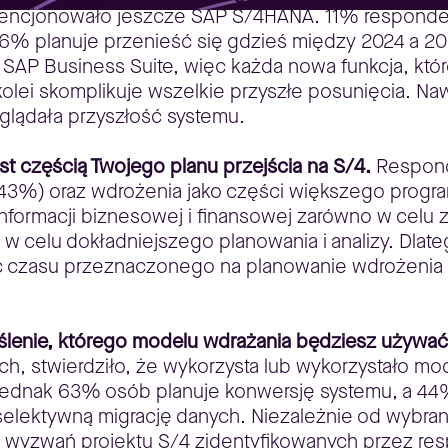
 licencjonowało jeszcze SAP S/4HANA. 11% responde
6% planuje przenieść się gdzieś między 2024 a 20
AP Business Suite, więc każda nowa funkcja, które
lei skomplikuje wszelkie przyszłe posunięcia. Nawe
yglądała przyszłość systemu.
st częścią Twojego planu przejścia na S/4.
Respond
3%) oraz wdrożenia jako części większego program
 informacji biznesowej i finansowej zarówno w cel
h w celu dokładniejszego planowania i analizy. Dla
ść czasu przeznaczonego na planowanie wdrożenia 
eślenie, którego modelu wdrażania będziesz używać
h, stwierdziło, że wykorzysta lub wykorzystało mo
. Jednak 63% osób planuje konwersję systemu, a 4
 selektywną migrację danych. Niezależnie od wybr
 wyzwań projektu S/4 zidentyfikowanych przez res