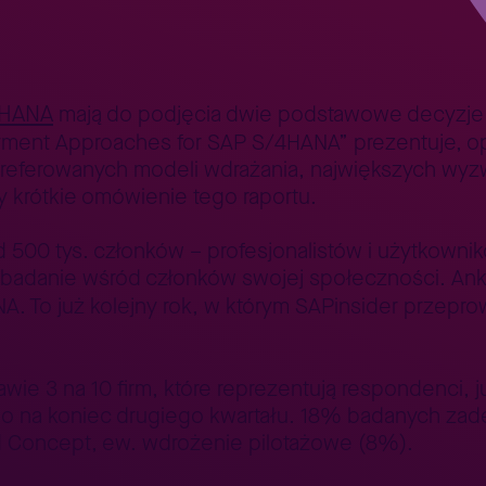
ia do SAP S/4HANA
4HANA
mają do podjęcia dwie podstawowe decyzje – 
ment Approaches for SAP S/4HANA” prezentuje, opi
referowanych modeli wdrażania, największych wyz
y krótkie omówienie tego raportu.
d 500 tys. członków – profesjonalistów i użytkown
a badanie wśród członków swojej społeczności. Ank
A. To już kolejny rok, w którym SAPinsider przepro
wie 3 na 10 firm, które reprezentują respondenci, j
o na koniec drugiego kwartału. 18% badanych zadek
od Concept, ew. wdrożenie pilotażowe (8%).