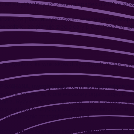
żenia był krótszy, co stanowi spadek o 21% w sto
dziło, że planuje wykorzystać zewnętrznych ekspe
ierdziło, że planuje zlecić cały projekt na zewnąt
rzy wysnuli kilka wniosków dotyczących działań, ja
AP S/4HANA, uwzględniając czynniki wpływające n
iększe wyzwania, które wskazały organizacje, to a
żania. Ryzyko można zmniejszyć, rozpoczynając p
ry kod jest w użyciu, a który nie, i zaplanuj różne
e przebiegnie znacznie sprawniej.
dotyczących S/4, abyś mógł w pełni wykorzystać 