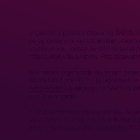
Strona główna
Aktualności
Raport SAPinsider: Podejśc
>
>
przechodzące na SAP S/
Organizacje
przygotowany przez SAPinsider „Deploy
użytkowników systemów SAP na temat p
infrastruktury dla systemu. Przedstawiam
SAPinsider, organizacja skupiająca pona
od maja do lipca 2022 r. przeprowadził
wdrożeniem
lub migracją na SAP S/4HAN
wyniki w raporcie.
Z opublikowanego raportu wynika, że pra
się z danymi SAP raportu opublikowaneg
trwa implementacja albo projekt Proof 