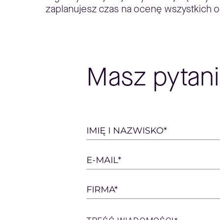
zaplanujesz czas na ocenę wszystkich op
Masz pytani
Please
IMIĘ I NAZWISKO*
leave
this
E-MAIL*
field
empty.
FIRMA*