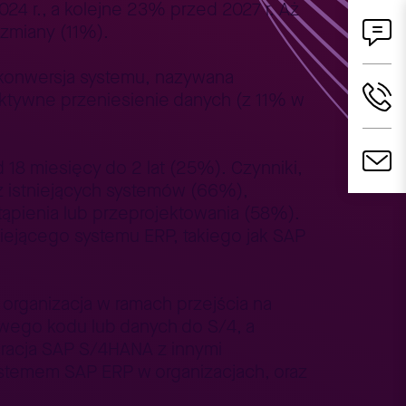
4 r., a kolejne 23% przed 2027 r. Aż
 zmiany (11%).
 konwersja systemu, nazywana
ktywne przeniesienie danych (z 11% w
18 miesięcy do 2 lat (25%). Czynniki,
z istniejących systemów (66%),
ąpienia lub przeprojektowania (58%).
iejącego systemu ERP, takiego jak SAP
 organizacja w ramach przejścia na
owego kodu lub danych do S/4, a
gracja SAP S/4HANA z innymi
ystemem SAP ERP w organizacjach, oraz