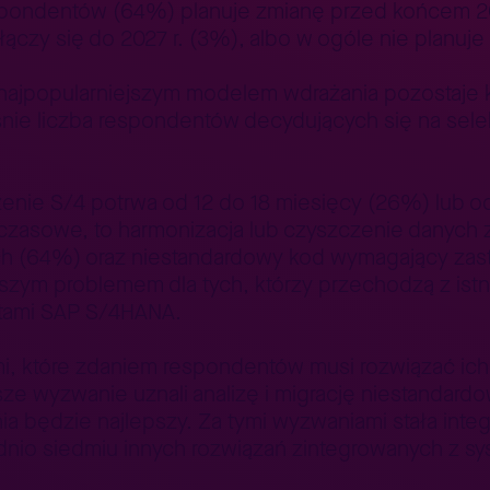
espondentów (64%) planuje zmianę przed końcem 202
ączy się do 2027 r. (3%), albo w ogóle nie planuje
, najpopularniejszym modelem wdrażania pozostaje
nie liczba respondentów decydujących się na sele
nie S/4 potrwa od 12 do 18 miesięcy (26%) lub od 
 czasowe, to harmonizacja lub czyszczenie danych 
ch (64%) oraz niestandardowy kod wymagający zast
szym problemem dla tych, którzy przechodzą z istn
entami SAP S/4HANA.
mi, które zdaniem respondentów musi rozwiązać ich
e wyzwanie uznali analizę i migrację niestandard
ia będzie najlepszy. Za tymi wyzwaniami stała inte
dnio siedmiu innych rozwiązań zintegrowanych z s