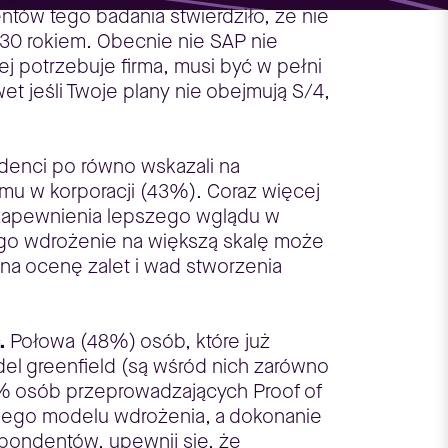
ntów tego badania stwierdziło, że nie
30 rokiem. Obecnie nie SAP nie
j potrzebuje firma, musi być w pełni
t jeśli Twoje plany nie obejmują S/4,
enci po równo wskazali na
u w korporacji (43%). Coraz więcej
u zapewnienia lepszego wglądu w
tego wdrożenie na większą skalę może
na ocenę zalet i wad stworzenia
.
Połowa (48%) osób, które już
del greenfield (są wśród nich zarówno
4% osób przeprowadzających Proof of
anego modelu wdrożenia, a dokonanie
pondentów, upewnij się, że