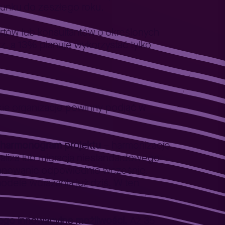
sunku do zeszłego roku.
rtów lub konsultantów o określonych
rz, a 13% planuje wykorzystać tylko
kie organizacje powinny podjąć w
a harmonogram projektu
– harmonizację
naliza lub migracja niestandardowego
lanowanie odpowiednio wcześnie.
 modele wdrażania już dziś. W ten
jego innowacyjne możliwości.
Aż 35