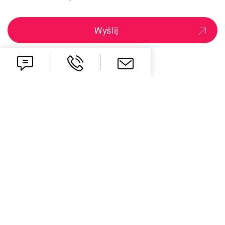
Wyślij
one idea ahead
Kontakt
office.pl@all-for-one.com
+48 61 827 70 00