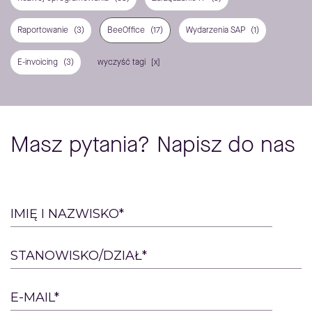
Raportowanie
(3)
BeeOffice
(17)
Wydarzenia SAP
(1)
E-invoicing
(3)
wyczyść tagi
Masz pytania? Napisz do nas
Please
IMIĘ I NAZWISKO*
leave
this
STANOWISKO/DZIAŁ*
field
empty.
E-MAIL*