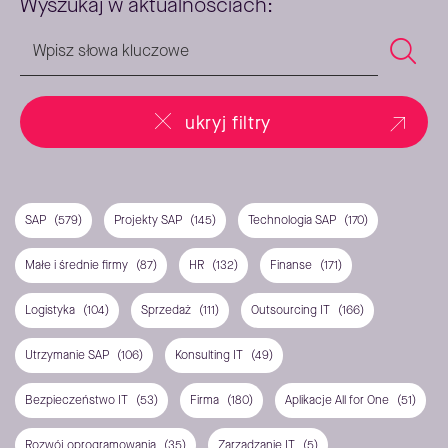
Wyszukaj w aktualnościach:
ukryj filtry
SAP
(579)
Projekty SAP
(145)
Technologia SAP
(170)
Małe i średnie firmy
(87)
HR
(132)
Finanse
(171)
Logistyka
(104)
Sprzedaż
(111)
Outsourcing IT
(166)
Utrzymanie SAP
(106)
Konsulting IT
(49)
Bezpieczeństwo IT
(53)
Firma
(180)
Aplikacje All for One
(51)
Rozwój oprogramowania
(35)
Zarządzanie IT
(5)