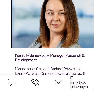
Kamila Malanowicz // Manager Research &
Development
Menadżerka Obszaru Badań i Rozwoju w
Dziale Rozwoju Oprogramowania z ponad 6-
letnim doświadczeniem w branży IT.
Współtwórczyni RunBotics – platformy typu
RPA o otwartym kodzie źródłowym służącym
do automatyzacji procesów biznesowych.