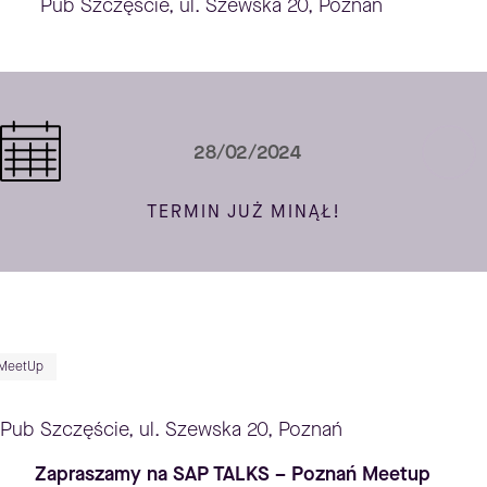
Pub Szczęście, ul. Szewska 20, Poznań
28/02/2024
TERMIN JUŻ MINĄŁ!
MeetUp
Pub Szczęście, ul. Szewska 20, Poznań
Zapraszamy na SAP TALKS – Poznań Meetup