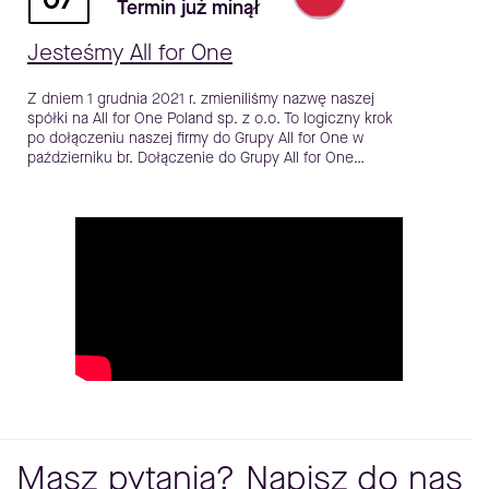
Termin już minął
Jesteśmy All for One
Z dniem 1 grudnia 2021 r. zmieniliśmy nazwę naszej
spółki na All for One Poland sp. z o.o. To logiczny krok
po dołączeniu naszej firmy do Grupy All for One w
październiku br. Dołączenie do Grupy All for One…
Masz pytania? Napisz do nas