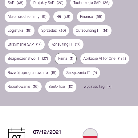
SAP
(48)
Projekty SAP
(20)
Technologia SAP
(36)
Małe i średnie firmy
(9)
HR
(46)
Finanse
(55)
Logistyka
(19)
Sprzedaż
(20)
Outsourcing IT
(14)
Utrzymanie SAP
(17)
Konsulting IT
(17)
Bezpieczeństwo IT
(27)
Firma
(1)
Aplikacje All for One
(134)
Rozwój oprogramowania
(18)
Zarządzanie IT
(2)
Raportowanie
(16)
BeeOffice
(10)
wyczyść tagi
07/12/2021
07