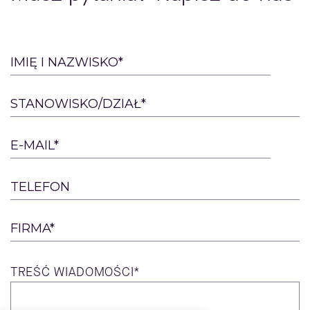
Please
IMIĘ I NAZWISKO*
leave
this
STANOWISKO/DZIAŁ*
field
empty.
E-MAIL*
TELEFON
FIRMA*
TREŚĆ
WIADOMOŚCI*