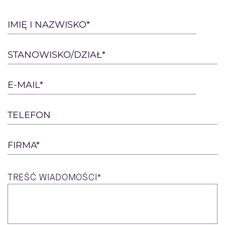
Please
IMIĘ I NAZWISKO*
leave
this
STANOWISKO/DZIAŁ*
field
empty.
E-MAIL*
TELEFON
FIRMA*
TREŚĆ
WIADOMOŚCI*