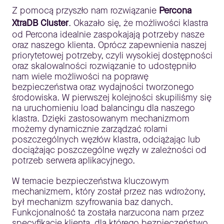
Z pomocą przyszło nam rozwiązanie
Percona
XtraDB Cluster
. Okazało się, że możliwości klastra
od Percona idealnie zaspokajają potrzeby nasze
oraz naszego klienta. Oprócz zapewnienia naszej
priorytetowej potrzeby, czyli wysokiej dostępności
oraz skalowalności rozwiązanie to udostępniło
nam wiele możliwości na poprawę
bezpieczeństwa oraz wydajności tworzonego
środowiska. W pierwszej kolejności skupiliśmy się
na uruchomieniu load balancingu dla naszego
klastra. Dzięki zastosowanym mechanizmom
możemy dynamicznie zarządzać rolami
poszczególnych węzłów klastra, odciążając lub
dociążając poszczególne węzły w zależności od
potrzeb serwera aplikacyjnego.
W temacie bezpieczeństwa kluczowym
mechanizmem, który został przez nas wdrożony,
był mechanizm szyfrowania baz danych.
Funkcjonalność ta została narzucona nam przez
specyfikację klienta, dla którego bezpieczeństwo