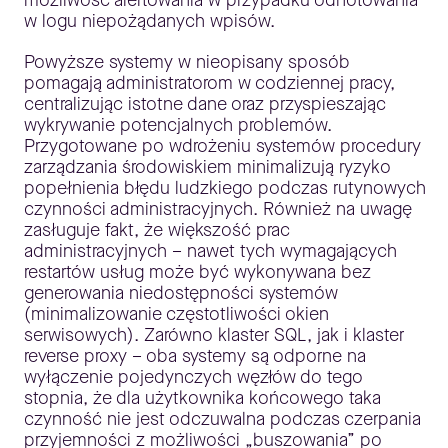
możliwość alertowania w przypadku odnotowania
w logu niepożądanych wpisów.
Powyższe systemy w nieopisany sposób
pomagają administratorom w codziennej pracy,
centralizując istotne dane oraz przyspieszając
wykrywanie potencjalnych problemów.
Przygotowane po wdrożeniu systemów procedury
zarządzania środowiskiem minimalizują ryzyko
popełnienia błędu ludzkiego podczas rutynowych
czynności administracyjnych. Również na uwagę
zasługuje fakt, że większość prac
administracyjnych – nawet tych wymagających
restartów usług może być wykonywana bez
generowania niedostępności systemów
(minimalizowanie częstotliwości okien
serwisowych). Zarówno klaster SQL, jak i klaster
reverse proxy – oba systemy są odporne na
wyłączenie pojedynczych węzłów do tego
stopnia, że dla użytkownika końcowego taka
czynność nie jest odczuwalna podczas czerpania
przyjemności z możliwości „buszowania” po