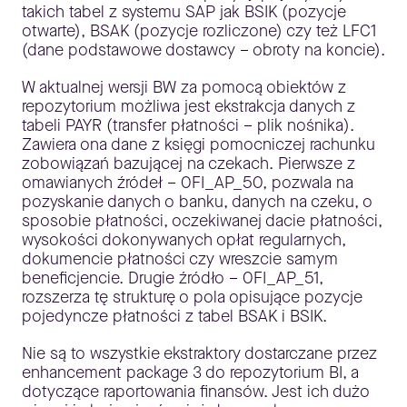
takich tabel z systemu SAP jak BSIK (pozycje
otwarte), BSAK (pozycje rozliczone) czy też LFC1
(dane podstawowe dostawcy – obroty na koncie).
W aktualnej wersji BW za pomocą obiektów z
repozytorium możliwa jest ekstrakcja danych z
tabeli PAYR (transfer płatności – plik nośnika).
Zawiera ona dane z księgi pomocniczej rachunku
zobowiązań bazującej na czekach. Pierwsze z
omawianych źródeł – 0FI_AP_50, pozwala na
pozyskanie danych o banku, danych na czeku, o
sposobie płatności, oczekiwanej dacie płatności,
wysokości dokonywanych opłat regularnych,
dokumencie płatności czy wreszcie samym
beneficjencie. Drugie źródło – 0FI_AP_51,
rozszerza tę strukturę o pola opisujące pozycje
pojedyncze płatności z tabel BSAK i BSIK.
Nie są to wszystkie ekstraktory dostarczane przez
enhancement package 3 do repozytorium BI, a
dotyczące raportowania finansów. Jest ich dużo