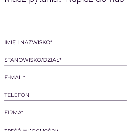
Please
IMIĘ I NAZWISKO*
leave
this
STANOWISKO/DZIAŁ*
field
empty.
E-MAIL*
TELEFON
FIRMA*