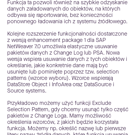
Funkcja ta pozwoli również na szybkie odzyskanie
danych załadowanych do obiektów, na których
odbywa się raportowanie, bez konieczności
ponownego ładowania ich z systemu źródłowego.
Kolejne rozszerzenie funkcjonalności dostarczone
z wersją enhancement package 1 dla SAP
NetWeaver 7.0 umożliwia elastyczne usuwanie
pakietów danych z Change Log lub PSA. Nowa
wersja wspiera usuwanie danych z tych obiektów i
określanie, jakie konkretnie dane mają być
usunięte lub pominięte poprzez tzw. selection
patterns (wzorce wyboru). Wzorce wspierają
DataStore Object i InfoArea oraz DataSource i
Source systems.
Przykładowo możemy użyć funkcji Exclude
Selection Pattern, gdy chcemy usunąć tylko część
pakietów z Change Loga. Mamy możliwość
określenia wzorców, z jakich będzie korzystała
funkcja. Możemy np. określić nazwę lub pierwsze
litery nazwy źródła danych, które funkcja usuwania