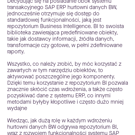
Decydując się na posiadanie obok systemu
transakcyjnego SAP ERP hurtowni danych BW,
jednocześnie otrzymuje się dostęp do
standardowej funkcjonalności, jaką jest
repozytorium Business Intelligence. BI to swoista
biblioteka zawierająca predefiniowane obiekty,
takie jak dostawcy informacji, źródła danych,
transformacje czy gotowe, w pełni zdefiniowane
raporty.
Wszystko, co należy zrobić, by móc korzystać z
zawartych w tym narzędziu obiektów, to
aktywować poszczególne jego komponenty.
Dzięki temu korzystanie z repozytorium BI pozwala
znacznie skrócić czas wdrożenia, a także często
pozyskiwać dane z systemu ERP, co innymi
metodami byłyby kłopotliwe i często dużo mniej
wydajne
Wiedząc, jak dużą rolę w każdym wdrożeniu
hurtowni danych BW odgrywa repozytorium BI,
wraz z rozwojem funkcjonalności systemu SAP