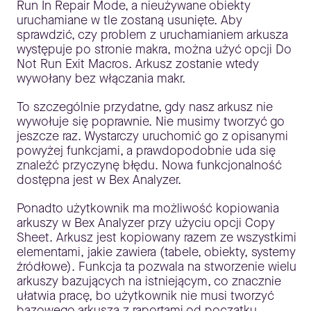
Run In Repair Mode, a nieużywane obiekty
uruchamiane w tle zostaną usunięte. Aby
sprawdzić, czy problem z uruchamianiem arkusza
występuje po stronie makra, można użyć opcji Do
Not Run Exit Macros. Arkusz zostanie wtedy
wywołany bez włączania makr.
To szczególnie przydatne, gdy nasz arkusz nie
wywołuje się poprawnie. Nie musimy tworzyć go
jeszcze raz. Wystarczy uruchomić go z opisanymi
powyżej funkcjami, a prawdopodobnie uda się
znaleźć przyczynę błędu. Nowa funkcjonalność
dostępna jest w Bex Analyzer.
Ponadto użytkownik ma możliwość kopiowania
arkuszy w Bex Analyzer przy użyciu opcji Copy
Sheet. Arkusz jest kopiowany razem ze wszystkimi
elementami, jakie zawiera (tabele, obiekty, systemy
źródłowe). Funkcja ta pozwala na stworzenie wielu
arkuszy bazujących na istniejącym, co znacznie
ułatwia pracę, bo użytkownik nie musi tworzyć
bazowego arkusza z raportami od początku.