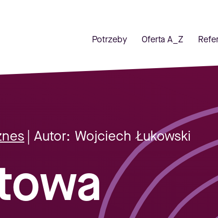
Potrzeby
Oferta A_Z
Refe
znes
| Autor:
Wojciech Łukowski
stowa