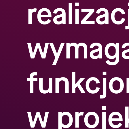
realizac
wymag
funkcjo
w proje