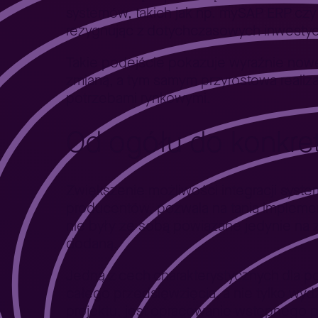
systemów, takich jak np. mySAP ERP cz
rezygnując z dotychczasowych inwestycj
Takie podejście pokazuje wyraźnie nowe
zmianą, a tym samym przyrostowa realiz
potrzebami rynkowymi.
Od ogółu do konkre
Zwiększenie możliwości integracji sys
producentów, pozwala na tanią implemen
nie były ze sobą powiązane jedynie na 
dodaną.
Jedną z cech charakterystycznych dla p
całego przedsięwzięcia, a nie tylko wy
projektu, jest opracowanie wstępnego p