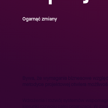
Ogarnąć zmiany
Strona główna
Lepszy Biznes
Lepszy Biznes – poradniki
>
>
Bywa, że wymagania biznesowe względem
metodyce projektowej otwiera możliwoś
Wdrożenia i rozwój systemów wspomagaj
kierunki rozwoju całej organizacji. W z