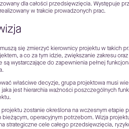
nizowany dla całości przedsięwzięcia. Występuje 
 realizowany w trakcie prowadzonych prac.
wizja
uszą się zmierzyć kierownicy projektu w takich pr
ojektem, a co za tym idzie, zwiększanie zakresu or
 są wystarczające do zapewnienia pełnej funkcjona
a.
ać właściwe decyzje, grupa projektowa musi wiedz
że jaka jest hierarchia ważności poszczególnych fun
ektu.
a projektu zostanie określona na wczesnym etapie 
 bieżącym, operacyjnym potrzebom. Wizja projektu
na strategiczne cele całego przedsięwzięcia, ryz