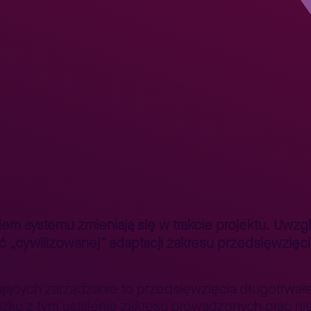
Przyrostowa realizacja wymagań funkcjonalnych w projekcie SAP
>
 systemu zmieniają się w trakcie projektu. Uwzg
ć „cywilizowanej” adaptacji zakresu przedsięwzię
ących zarządzanie to przedsięwzięcia długotrwałe
wiązku z tym ustalenie zakresu prowadzonych prac ni