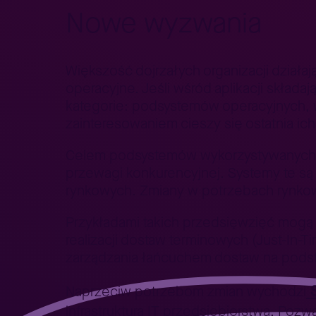
Nowe wyzwania
Większość dojrzałych organizacji działa
operacyjne. Jeśli wśród aplikacji skład
kategorie: podsystemów operacyjnych, ws
zainteresowaniem cieszy się ostatnia ich
Celem podsystemów wykorzystywanych do 
przewagi konkurencyjnej. Systemy te są
rynkowych. Zmiany w potrzebach rynkow
Przykładami takich przedsięwzięć mogą
realizacji dostaw terminowych (Just-In-T
zarządzania łańcuchem dostaw na pods
S
Naprzeciw potrzebom zmian wychodzi
infrastrukturą IT przedsiębiorstwa. Po