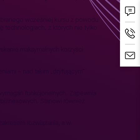
a obranego wcześniej kursu z powodu
 technologiach, z których nie tylko
yskanie maksymalnych korzyści
eniami – nad takim „dryfującym”
i wymagań funkcjonalnych. Zapewnia
 biznesowych. Stanowi również
 zakresem rozwiązania, a w