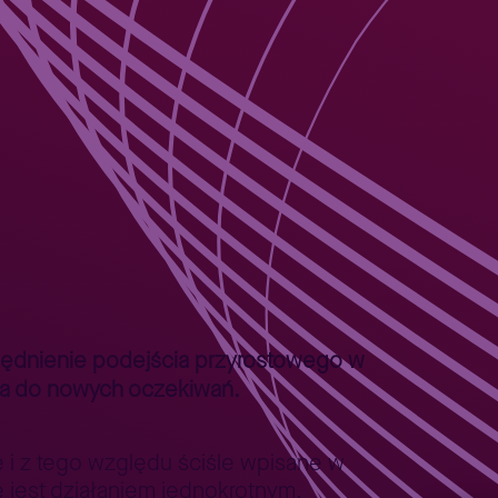
lędnienie podejścia przyrostowego w
cia do nowych oczekiwań.
 i z tego względu ściśle wpisane w
e jest działaniem jednokrotnym,