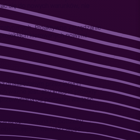
wać się do nowych warunków, nie
rmatycznych. Proaktywne zarządzanie
 projektach kierowanych nowymi
ż dostarczanym przez innych
h ważne jest, aby kolejne projekty
, przemyślaną od początku wartość
ązania opracowana na potrzeby
, obejmującym również całość