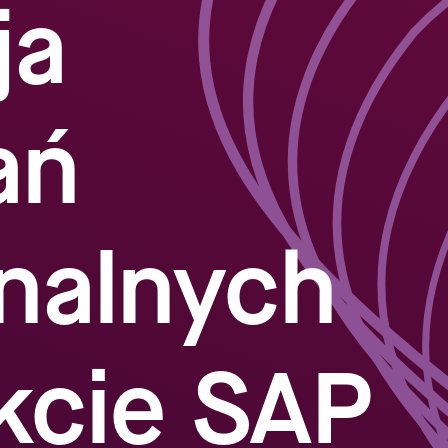
ja
ań
nalnych
kcie SAP