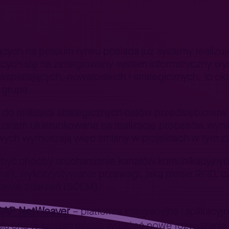
jących na polskim rynku posiada już systemy reali
ających się na zintegrowany system informatyczny 
pierających, nowatorskich i strategicznych, to ok
 grupa.
realizacji strategicznych celów przedsiębiorstw j
 zatem ukierunkowane na realizację procesów wyni
ych wymuszają więc zmiany w projektach w tym za
 być choćby uruchamianie kanałów komunikacyjnyc
ime), wykorzystywanie przewagi, jaką niesie RFID, 
tawie zdarzeń (SCEM).
AP NetWeaver
– platforma integracyjna i aplikacyj
zwala ona w krótkim czasie wdrażać nowe rozwiązan