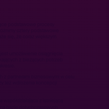
zujące podstawowe procesy
wyróżnimy cztery podstawowe
aże się, że coraz większym
est umożliwienie osiągnięcia
kających z bieżących potrzeb
kresie.
h z partnerami biznesowymi w celu
czy też wdrożenia koncepcji
na współdziałająca z istniejącą
ia na bazie dotychczasowych