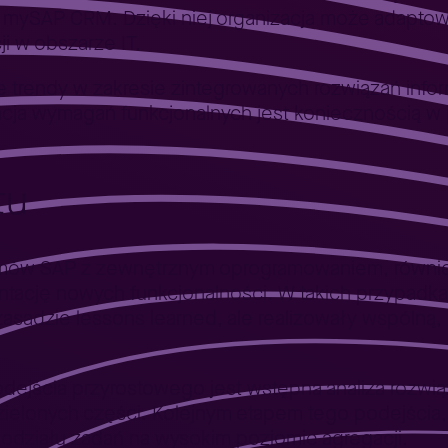
y mySAP CRM. Dzięki niej organizacja może adapto
i w obszarze IT.
 trendy w zakresie zintegrowanych rozwiązań info
acja wymagań funkcjonalnych jest koniecznością w
tu
temów SAP z zewnętrznym oprogramowaniem, równie
tację nowych funkcjonalności. W takich przypadkac
zasadzie lessons learned, ale realizowały wspólną
odejścia przyrostowego jest wstępna analiza rozwi
dzielonych części. Kolejnym etapem tego podejścia
odziału zadań na wysokim poziomie agregacji.