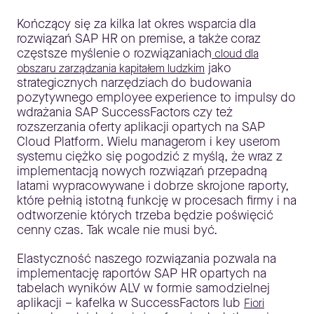
Kończący się za kilka lat okres wsparcia dla
rozwiązań SAP HR on premise, a także coraz
częstsze myślenie o rozwiązaniach
cloud dla
jako
obszaru zarządzania kapitałem ludzkim
strategicznych narzędziach do budowania
pozytywnego employee experience to impulsy do
wdrażania SAP SuccessFactors czy też
rozszerzania oferty aplikacji opartych na SAP
Cloud Platform. Wielu managerom i key userom
systemu ciężko się pogodzić z myślą, że wraz z
implementacją nowych rozwiązań przepadną
latami wypracowywane i dobrze skrojone raporty,
które pełnią istotną funkcję w procesach firmy i na
odtworzenie których trzeba będzie poświęcić
cenny czas. Tak wcale nie musi być.
Elastyczność naszego rozwiązania pozwala na
implementację raportów SAP HR opartych na
tabelach wyników ALV w formie samodzielnej
aplikacji – kafelka w SuccessFactors lub
Fiori