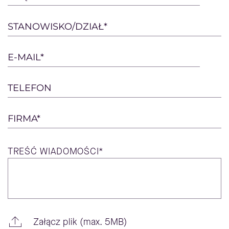
leave
this
STANOWISKO/DZIAŁ*
field
empty.
E-MAIL*
TELEFON
FIRMA*
TREŚĆ
WIADOMOŚCI*
Załącz plik (max. 5MB)