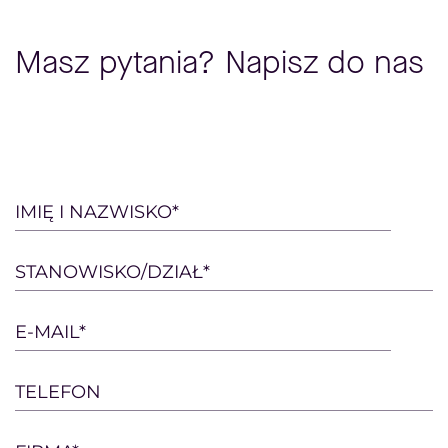
Masz pytania? Napisz do nas
Please
IMIĘ I NAZWISKO*
leave
this
STANOWISKO/DZIAŁ*
field
empty.
E-MAIL*
TELEFON