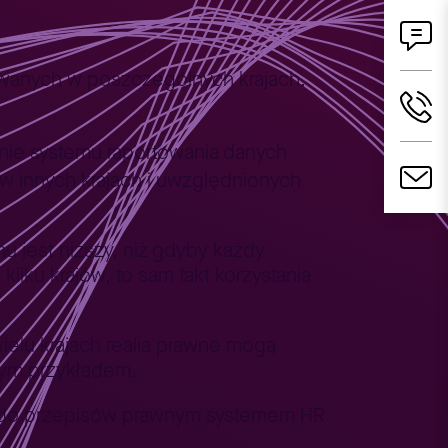
ywanych w poszczególnych krajach.
nie systemu raportowania danych
 innych krajach i uwzględnionych
 jest niższy, niż gdyby każdy
kilku krajów, to sam fakt korzystania
wielu krajach realia prawne mogą
tym przykładem.
m do przepisów prawnym systemem HR