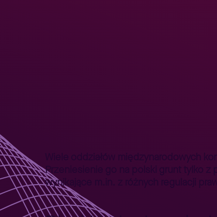
Strona główna
Lepszy Biznes
Lepszy Biznes – poradniki
>
>
Wiele oddziałów międzynarodowych kon
Przeniesienie go na polski grunt tylko z
wynikające m.in. z różnych regulacji pra