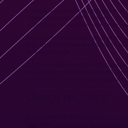
Im częściej zmieniane są przepisy kode
szybko odzwierciedlać w systemie, co m
wiele czasu na uwzględnienie zmian pr
Problemem może okazać się dostosowani
tego typu modyfikacji w systemie korp
niewystarczająca.
Czy korporacyjny standard HR przyniesi
korporacyjnego standardu i modelu wspa
powinny mieć świadomość zagrożeń i zn
Uwaga na „miny”
mySAP HR
W skład
wchodzą podmodu
płac (PY), Zarządzanie organizacją (