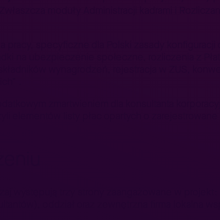
aszcza moduły Administracji kadrami i Rozliczania 
pracy, specyficzne dla Polski zasady konfiguracji
dki na ubezpieczenie społeczne, rozliczenia z Płatn
składników wynagrodzeń, rejestracja w ZUS, konwer
ch” .
odatkowym zmartwieniem dla konsultanta korporacy
i elementów listy płac opartych o zarejestrowane
żeniu
j występują trzy strony zaangażowane w projekt: 
tantów), oddział oraz zewnętrzna firma lokalna ws