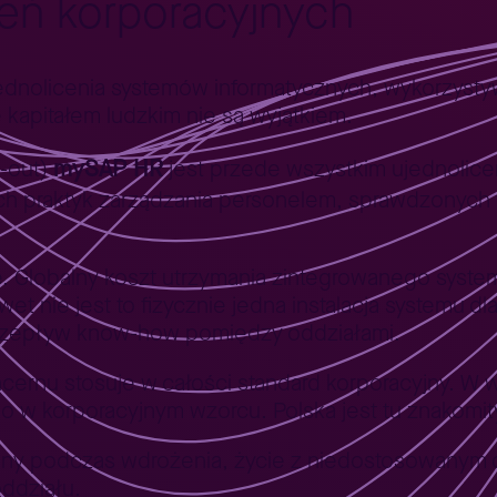
żeń korporacyjnych
dnolicenia systemów informatycznych, wykorzyst
kapitałem ludzkim nie są wyjątkiem.
mySAP HR
l-out)
jest przede wszystkim ujednolice
h praktyk zarządzania personelem, sprawdzonych w
 Globalny koszt utrzymania zintegrowanego systemu
t nie jest to fizycznie jedna instalacja systemu dla 
przepływ know-how pomiędzy oddziałami.
ncernu stosuje w całości standard korporacyjny. W 
o w korporacyjnym wzorcu. Polska jest tu znakomi
niony podczas wdrożenia, życie z niedostosowany
ddziału.