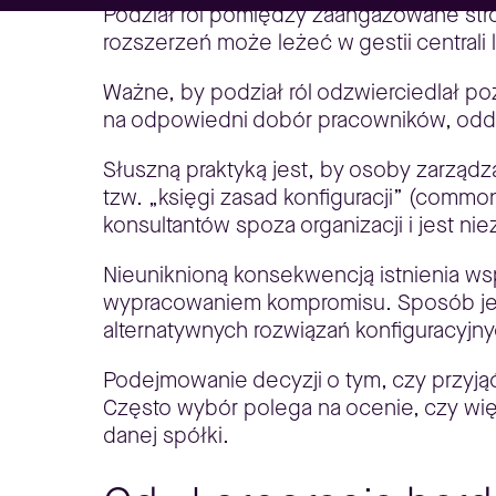
Podział ról pomiędzy zaangażowane stro
rozszerzeń może leżeć w gestii centrali 
Ważne, by podział ról odzwierciedlał po
na odpowiedni dobór pracowników, odde
Słuszną praktyką jest, by osoby zarządz
tzw. „księgi zasad konfiguracji” (commo
konsultantów spoza organizacji i jest 
Nieuniknioną konsekwencją istnienia ws
wypracowaniem kompromisu. Sposób jego
alternatywnych rozwiązań konfiguracyjny
Podejmowanie decyzji o tym, czy przyjąć
Często wybór polega na ocenie, czy wię
danej spółki.