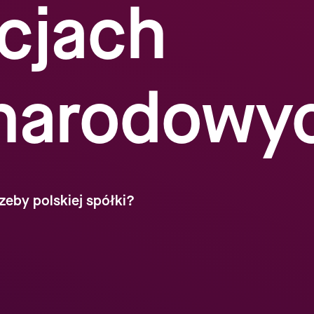
cjach
narodowy
zeby polskiej spółki?