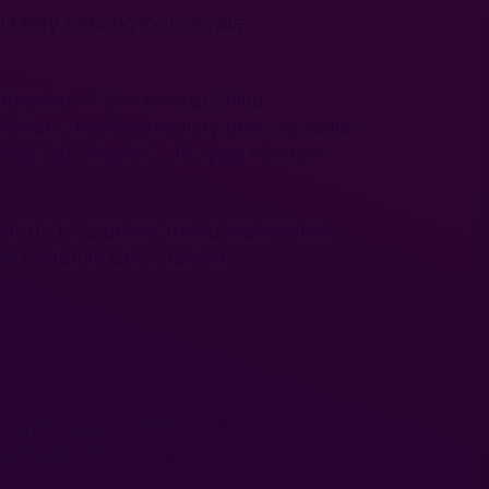
listy płac wyróżniają się
 opisane w tzw. podręczniku
ikiem, rozliczanie listy płac zgodnie
sja SAP-Płatnik… To tylko niektóre
jnego okazać się może rozliczenie
 w systemie obecności i
centrala (wspierana przez
pierająca wdrożenie.