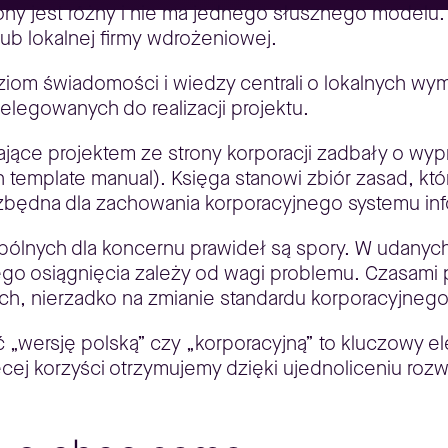
ny jest różny i nie ma jednego słusznego modelu.
lub lokalnej firmy wdrożeniowej.
ziom świadomości i wiedzy centrali o lokalnych wym
legowanych do realizacji projektu.
ające projektem ze strony korporacji zadbały o wyp
n template manual). Księga stanowi zbiór zasad, k
niezbędna dla zachowania korporacyjnego systemu in
pólnych dla koncernu prawideł są spory. W udanych
 osiągnięcia zależy od wagi problemu. Czasami p
ch, nierzadko na zmianie standardu korporacyjnego
 „wersję polską” czy „korporacyjną” to kluczowy e
cej korzyści otrzymujemy dzięki ujednoliceniu roz