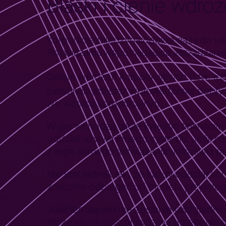
Blaski i cienie wdro
Korporacje międzynarodowe dążą do uje
Rozwiązania wspomagające zarządzanie 
Celem wdrożeń korporacyjnych (tzw. rol
personalnych oraz wprowadzenie dobryc
we wzorcu korporacyjnym.
W grę wchodzą także kwestie finansowe.
oddział używał innego systemu. Jeśli nawe
z tego samego rozwiązania umożliwia 
Nie jest jednak tak, że każdy oddział ko
znacznie odbiegać od modelu przyjęteg
Jeśli ten aspekt nie zostanie uwzględ
może się okazać prawdziwą udręką dla o