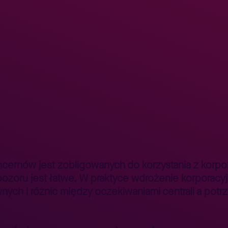
mySAP HR w korporacjach międzynarodowych
>
cernów jest zobligowanych do korzystania z korp
 pozoru jest łatwe. W praktyce wdrożenie korporacy
wnych i różnic między oczekiwaniami centrali a potr