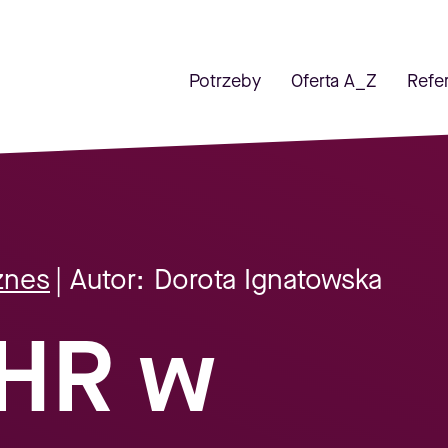
Potrzeby
Oferta A_Z
Refe
znes
| Autor:
Dorota Ignatowska
HR w