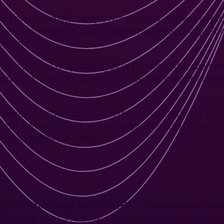
ksu pracy w danym kraju, tym większy sprawia to p
oże być trudne w międzynarodowej korporacji. Pol
awnych.
e systemu w sytuacji, gdy w polskim oddziale bra
oracyjnym. Zdalna współpraca z centrum kompetenc
e więcej korzyści czy problemów – to zależy od pr
rcia po wdrożeniu. W celu wypracowania dobrego ro
ać sposoby ich unikania.
Administracja kadrami (PA), Zarządzanie czas
ły:
OM).
O ile moduł OM nie posiada specjalnej wersji po