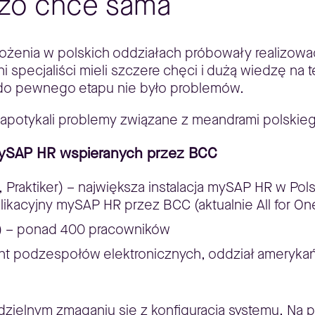
dzo chce sama
drożenia w polskich oddziałach próbowały realizo
 specjaliści mieli szczere chęci i dużą wiedzę na t
 i do pewnego etapu nie było problemów.
napotykali problemy związane z meandrami polskieg
mySAP HR wspieranych przez BCC
o, Praktiker) – największa instalacja mySAP HR w Po
ikacyjny mySAP HR przez BCC (aktualnie All for On
u) – ponad 400 pracowników
cent podzespołów elektronicznych, oddział ameryk
ielnym zmaganiu się z konfiguracją systemu. Na pr