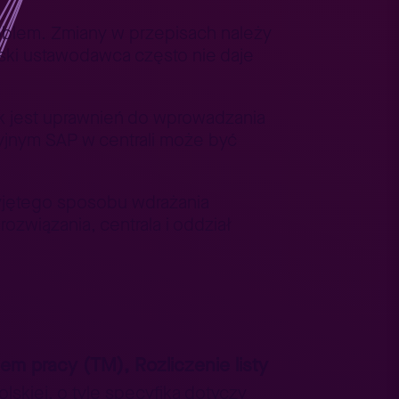
roblem. Zmiany w przepisach należy
ski ustawodawca często nie daje
k jest uprawnień do wprowadzania
yjnym SAP w centrali może być
zyjętego sposobu wdrażania
związania, centrala i oddział
em pracy (TM), Rozliczenie listy
lskiej, o tyle specyfika dotyczy