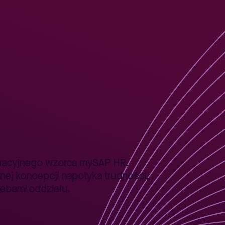
oracyjnego wzorca mySAP HR.
jnej koncepcji napotyka trudności,
zebami oddziału.