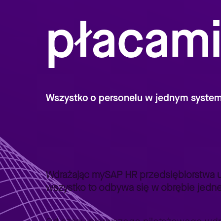
płacam
Wszystko o personelu w jednym system
Strona główna
Lepszy Biznes
Lepszy Biznes – poradniki
>
>
Wdrażając mySAP HR przedsiębiorstwa u
wszystko to odbywa się w obrębie jedn