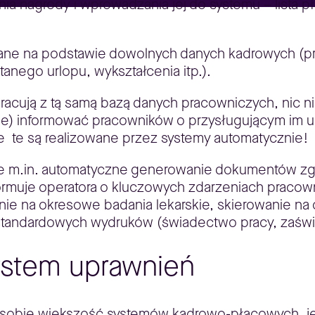
nia nagrody i wprowadzania jej do systemu – lista
zane na podstawie dowolnych danych kadrowych (
tanego urlopu, wykształcenia itp.).
pracują z tą samą bazą danych pracowniczych, nic n
e) informować pracowników o przysługującym im ur
cje te są realizowane przez systemy automatycznie!
e m.in. automatyczne generowanie dokumentów zgł
formuje operatora o kluczowych zdarzeniach praco
ie na okresowe badania lekarskie, skierowanie na 
standardowych wydruków (świadectwo pracy, zaświ
ystem uprawnień
i sobie większość systemów kadrowo-płacowych, j