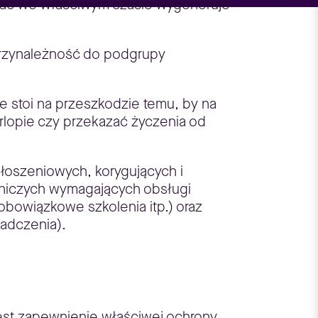
 płac we właściwym czasie wygeneruje
przynależność do podgrupy
ie stoi na przeszkodzie temu, by na
lopie czy przekazać życzenia od
oszeniowych, korygujących i
wniczych wymagających obsługi
obowiązkowe szkolenia itp.) oraz
adczenia).
est zapewnienie właściwej ochrony