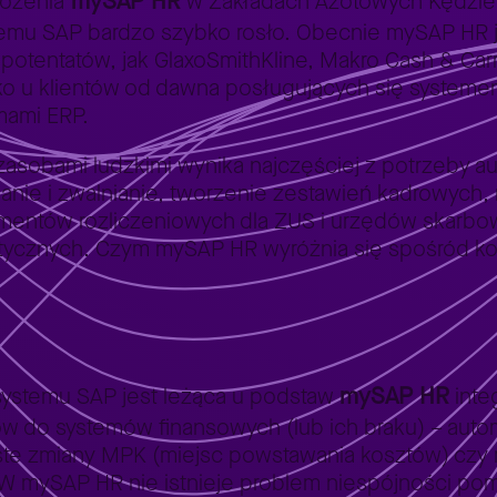
mySAP HR
ożenia
w Zakładach Azotowych Kędzier
temu SAP bardzo szybko rosło. Obecnie mySAP HR 
h potentatów, jak GlaxoSmithKline, Makro Cash & Carr
ko u klientów od dawna posługujących się systemem 
emami ERP.
asobami ludzkimi wynika najczęściej z potrzeby au
anie i zwalnianie, tworzenie zestawień kadrowych,
umentów rozliczeniowych dla ZUS i urzędów skarbowy
tycznych. Czym mySAP HR wyróżnia się spośród k
mySAP HR
ystemu SAP jest leżąca u podstaw
inte
sów do systemów finansowych (lub ich braku) – aut
ste zmiany MPK (miejsc powstawania kosztów) czy r
 W mySAP HR nie istnieje problem niespójności po