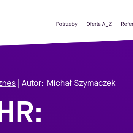
Potrzeby
Oferta A_Z
Refe
znes
| Autor:
Michał Szymaczek
HR: