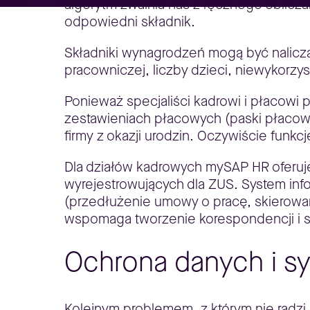
algorytm zwalnia nas z ręcznego oblicza
odpowiedni składnik.
Składniki wynagrodzeń mogą być nalic
pracowniczej, liczby dzieci, niewykorzys
Ponieważ specjaliści kadrowi i płacowi 
zestawieniach płacowych (paski płacow
firmy z okazji urodzin. Oczywiście funk
Dla działów kadrowych mySAP HR oferuj
wyrejestrowujących dla ZUS. System in
(przedłużenie umowy o pracę, skierowan
wspomaga tworzenie korespondencji i 
Ochrona danych i s
Kolejnym problemem, z którym nie radz