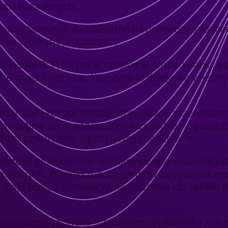
sama baza danych.
o-płacowych są rozbieżności pomiędzy informacją 
nia z rożnymi programami.
zytniki RCP, jak ma to miejsce w Amice Wronki, 
ne przez Listę Płac. Wszystko to dzieje się w jedn
emu RCP i kontroli dostępu (np. Glaxo), przetworzone
podobnie jak w poprzednim przypadku – są analiz
tracji czasu pracy – pozytywną i negatywną.
iększość producentów oprogramowania wspomagając
horobowych. W większości systemów użytkownik mus
80 dni) i liczyć podstawy wynagrodzenia lub zasił
ie zautomatyzowany – zadaniem użytkownika jest w