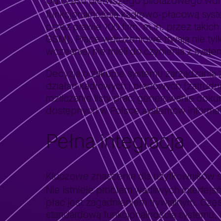
Od czasu pierwszego pilotażowego wdr
funkcjonalnością kadrowo-płacową sys
przez prawie 100 firm, m.in. przez takic
GSM). Prace wdrożeniowe trwają nie tyl
wcześniej nie mieli do czynienia z syst
Decyzja o zakupie systemu zarządzania z
działań kadrowych i płacowych (zatrudni
rozliczanie listy płac, generowanie dok
dostępnych w Polsce systemów informa
Pełna integracja
Kluczowe znaczenie dla użytkowników s
Nie istnieje problem wadliwych interfej
płac jest zagadnieniem trywialnym. Czę
standardową funkcjonalnością systemu.