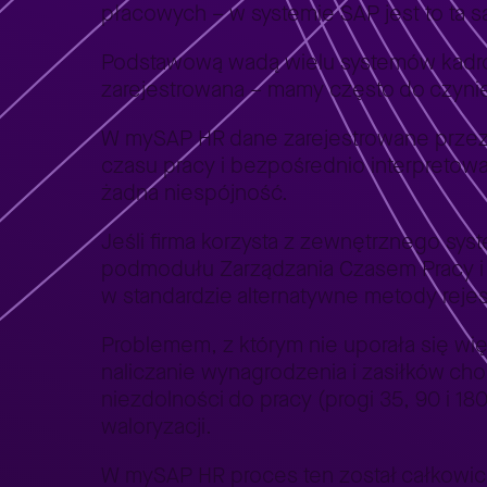
płacowych – w systemie SAP jest to ta 
Podstawową wadą wielu systemów kadrow
zarejestrowana – mamy często do czynie
W mySAP HR dane zarejestrowane przez c
czasu pracy i bezpośrednio interpretowa
żadna niespójność.
Jeśli firma korzysta z zewnętrznego syst
podmodułu Zarządzania Czasem Pracy i 
w standardzie alternatywne metody rejes
Problemem, z którym nie uporała się w
naliczanie wynagrodzenia i zasiłków c
niezdolności do pracy (progi 35, 90 i 1
waloryzacji.
W mySAP HR proces ten został całkowic