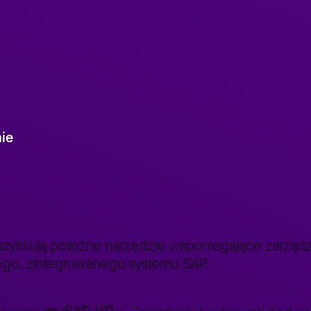
i
ie
mySAP HR: najlepsze standardy zarządzania kadrami i płacami
>
zyskują potężne narzędzie wspomagające zarządza
ego, zintegrowanego systemu SAP.