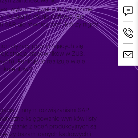
zyn zainteresowanie
jest wykorzystywane lub wdrażane
y, Polska Telefonia Cyfrowa (Era
SAP, ale również tych, którzy nigdy
tomatyzacji powtarzających się
 rejestracja pracowników w ZUS,
ch). Funkcje te realizuje wiele
onkurentów?
gracja z innymi rozwiązaniami SAP.
omatyczne księgowanie wyników listy
ozliczanie zleceń produkcyjnych są
między bazami danych kadrowych i