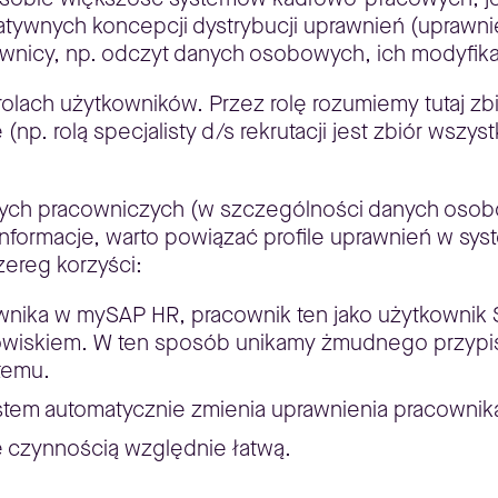
natywnych koncepcji dystrybucji uprawnień (uprawn
nicy, np. odczyt danych osobowych, ich modyfikacj
lach użytkowników. Przez rolę rozumiemy tutaj zbi
np. rolą specjalisty d/s rekrutacji jest zbiór wszys
nych pracowniczych (w szczególności danych osob
informacje, warto powiązać profile uprawnień w sys
zereg korzyści:
wnika w mySAP HR, pracownik ten jako użytkownik 
nowiskiem. W ten sposób unikamy żmudnego przyp
temu.
stem automatycznie zmienia uprawnienia pracownik
ię czynnością względnie łatwą.