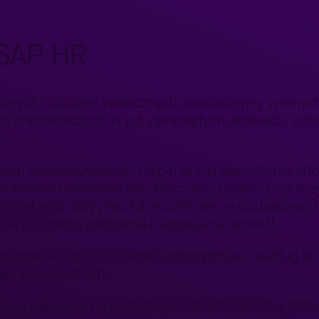
ySAP HR
znych rozliczeń wstecznych, niedostępny w inny
h pracowniczych w już zamkniętych okresach, istotn
h.
asiłku macierzyńskiego otrzymał wynagrodzenie ch
o systemu właściwa nieobecność. System przelicz
rzebiegu listy płac lub wcześniej, w dodatkowej l
zeba ręcznego naliczania i nanoszenia korekt!
dzia służące budowaniu algorytmów, według któr
niki wynagrodzeń.
owa naliczana na podstawie rożnych okresów zatru