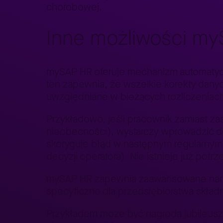
chorobowej.
Inne możliwości m
mySAP HR oferuje mechanizm automatyc
ten zapewnia, że wszelkie korekty danyc
uwzględniane w bieżących rozliczeniac
Przykładowo, jeśli pracownik zamiast z
nieobecności), wystarczy wprowadzić d
skoryguje błąd w następnym regularnym p
decyzji operatora). Nie istnieje już potr
mySAP HR zapewnia zaawansowane narzę
specyficzne dla przedsiębiorstwa skład
Przykładem może być nagroda jubileusz