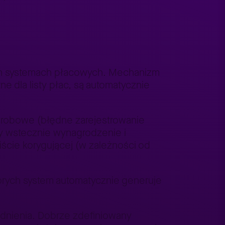
ch systemach płacowych. Mechanizm
e dla listy płac, są automatycznie
orobowe (błędne zarejestrowanie
y wstecznie wynagrodzenie i
iście korygującej (w zależności od
ych system automatycznie generuje
dnienia. Dobrze zdefiniowany