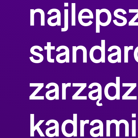
najleps
standar
zarządz
kadrami