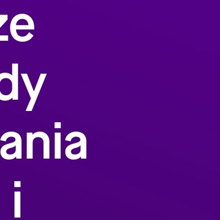
ze
dy
ania
 i