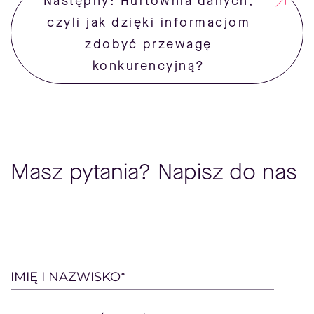
Następny: Hurtownia danych,
czyli jak dzięki informacjom
zdobyć przewagę
konkurencyjną?
Masz pytania? Napisz do nas
Please
IMIĘ I NAZWISKO*
leave