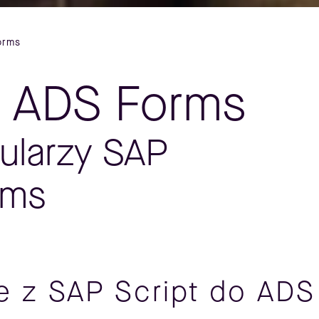
orms
ne ADS Forms
ularzy SAP
rms
e z SAP Script do ADS